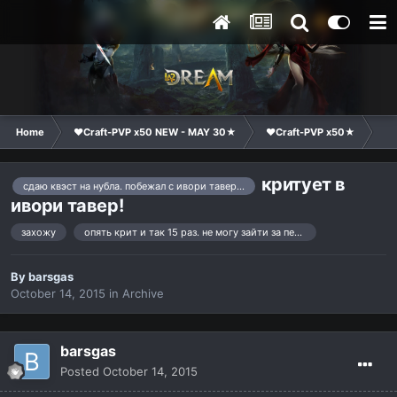
Home
❤Craft-PVP x50 NEW - MAY 30★
❤Craft-PVP x50★
Te
критует в
сдаю квэст на нубла. побежал с ивори тавер по мосту и крит
ивори тавер!
захожу
опять крит и так 15 раз. не могу зайти за персонажа. прошу исправить эту неполадку
By
barsgas
October 14, 2015
in
Archive
barsgas
Posted
October 14, 2015