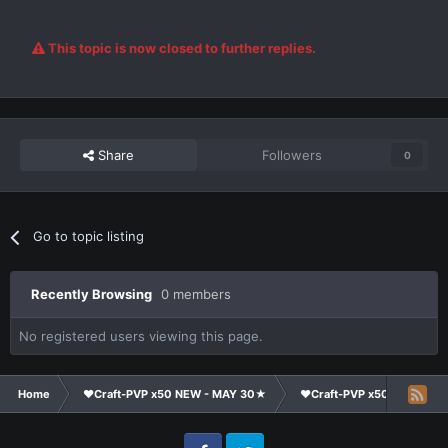
This topic is now closed to further replies.
Share
Followers
0
Go to topic listing
Recently Browsing
0 members
No registered users viewing this page.
Home
❤Craft-PVP x50 NEW - MAY 30★
❤Craft-PVP x50★
Te