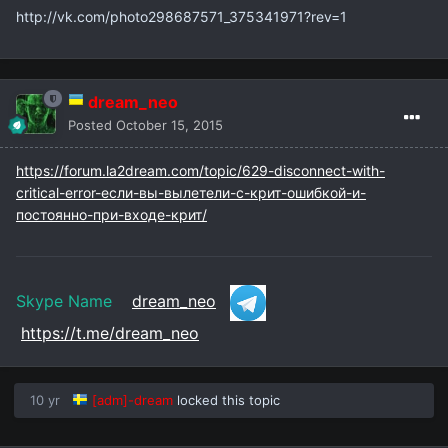
http://vk.com/photo298687571_375341971?rev=1
dream_neo
Posted
October 15, 2015
https://forum.la2dream.com/topic/629-disconnect-with-
critical-error-если-вы-вылетели-с-крит-ошибкой-и-
постоянно-при-входе-крит/
Skype Name
dream_neo
https://t.me/dream_neo
10 yr
[adm]-dream
locked this topic