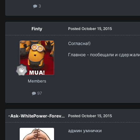
3
Finty
Posted
October 15, 2015
Согласна!)
Главное - пообещали и сдержал
Members
97
-Ask-WhitePower-Forever-
Posted
October 15, 2015
админ умнички