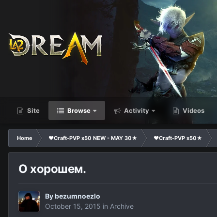
Site
Browse
Activity
Videos
Home
❤Craft-PVP x50 NEW - MAY 30★
❤Craft-PVP x50★
О хорошем.
By
bezumnoezlo
October 15, 2015
in
Archive