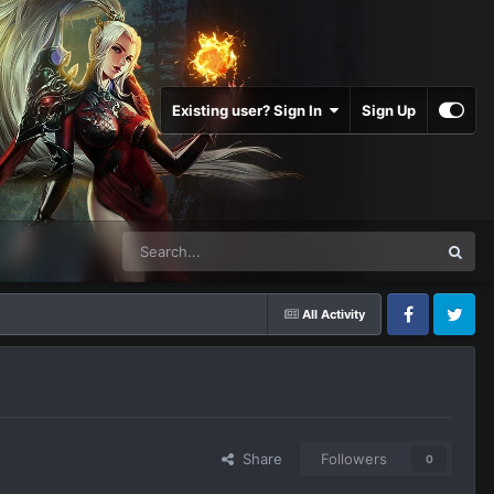
Existing user? Sign In
Sign Up
All Activity
Facebook
Twitter
Share
Followers
0