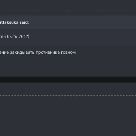
ittaksuka
said:
жен быть 761?)
мение закидывать противника говном