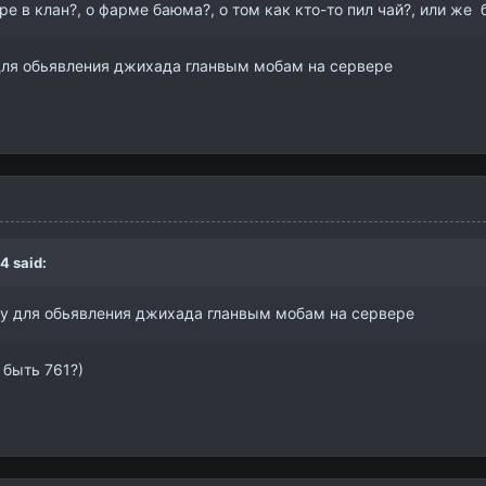
оре в клан?, о фарме баюма?, о том как кто-то пил чай?, или же
для обьявления джихада гланвым мобам на сервере
54
said:
ту для обьявления джихада гланвым мобам на сервере
 быть 761?)