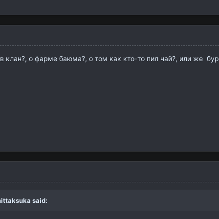
 в клан?, о фарме баюма?, о том как кто-то пил чай?, или же бу
ittaksuka
said: