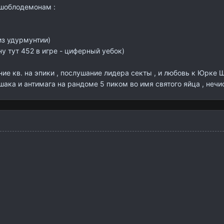
 шоблодемонам :
из удурмунтии)
ну тут 452 в игре - циферный уебок)
ание кв. на эпики , послушание лидера секты , и любовь к Юрке 
шака и антимага на рандоме 5 пиком во имя святого яйца , нечи