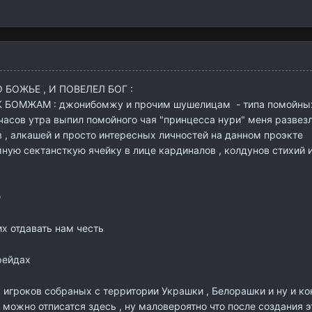
 БОЖЬЕ , И ПОВЕЛЕЛ БОГ :
БОМЖАМ : джонибомжу и прочим шушелицам - типа помойныхан
6 часов утра выпил помойного чая "принцесса нури" меня развез
в , алкашей и просто интересных личностей на данном проэкте
мную сектансткую ячейку в лице кардиналов , колдунов стихий 
ю
х отдавать нам честь
рейдах
игроков собраных с территории Украшки , Белорашки и ну и кон
можно отписатся здесь , ну маловероятно что после создания эту