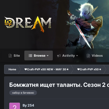
Site
Browse
Activity
Videos
Home
❤Craft-PVP x50 NEW - MAY 30★
❤Craft-PVP x50★
Бомжатня ищет таланты. Сезон 2
набор в бичевню
By
254