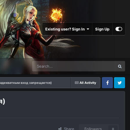
Existing user? Sign In
Sign Up
(адекватным вход запрещается)
All Activity
Facebook
Twitter
я)
Share
Followers
0