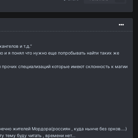
гелов и т.д."
ло и я понял что нужно еще попробывать найти таких же
и прочих специализаций которые имеют склонность к магии
ечно жителей Мордора(россиян , куда нынче без орков....)
 тему буду читать , времени нет...