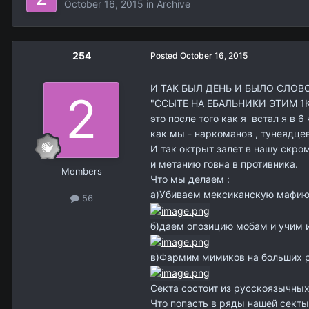
October 16, 2015
in
Archive
254
Posted
October 16, 2015
И ТАК БЫЛ ДЕНЬ И БЫЛО СЛОВО
"ССЫТЕ НА ЕБАЛЬНИКИ ЭТИМ 1К 
это после того как я встал я в 
как мы - наркоманов , тунеядце
И так октрыт залет в нашу скро
и метанию говна в противника.
Members
Что мы делаем :
а)Убиваем мексиканскую мафи
56
б)даем опозицию мобам и учим и
в)Фармим мимиков на больших 
Секта состоит из русскоязычных 
Что попасть в ряды нашей секты 