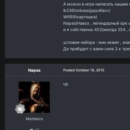
А можно в игре написать нашим
lk23lDonbass(даунбасс)
Wtf69(картошка)
Napas(Навоз , легендарный орк 
и я собственно 452(иногда 254 , 
условия набора : мин еквип , зн
Да прибудет с вами сила 3 к тре
Napas
Posted
October 16, 2015
up
Members