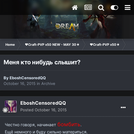
Home
❤Craft-PVP x50 NEW - MAY 30★
❤Craft-PVP x50★
Te
Меня кто нибудь слышит?
By
EboshCensoredQQ
October 16, 2015
in
Archive
EboshCensoredQQ
Posted
October 16, 2015
бомбить
Честно говоря, начинает
.
Ещё немного и буду сильно материться.