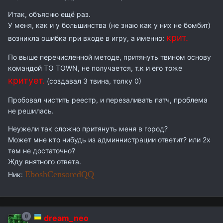
Итак, объясню ещё раз.
У меня, как и у большинства (не знаю как у них не бомбит)
крит.
возникла ошибка при входе в игру, а именно:
По выше перечисленной методе, притянуть твином основу
командой TO TOWN, не получается, т.к и его тоже
критует.
(создавал 3 твина, толку 0)
Пробовал чистить реестр, и перезаливать патч, проблема
не решилась.
Неужели так сложно притянуть меня в город?
Может мне кто нибудь из админнистрации ответит? или 2х
тем не достаточно?
Жду внятного ответа.
EboshCensoredQQ
Ник:
dream_neo