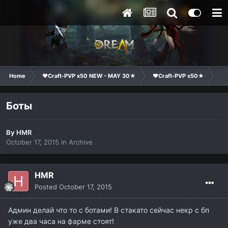
Home
❤Craft-PVP x50 NEW - MAY 30★
❤Craft-PVP x50★
Ge
Боты
By
HMR
October 17, 2015
in
Archive
HMR
Posted
October 17, 2015
Админ делай что то с ботами! В стакато сейчас некр с бп
уже два часа на фарме стоят!