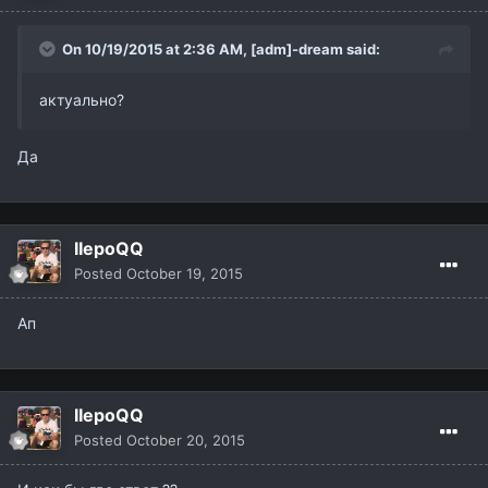
On 10/19/2015 at 2:36 AM,
[adm]-dream
said:
актуально?
Да
IIepoQQ
Posted
October 19, 2015
Ап
IIepoQQ
Posted
October 20, 2015