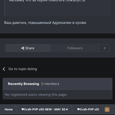
Ваш диагноз, повышенный Адреналин в крови
Share
Followers
0
Go to topic listing
Recently Browsing
0 members
No registered users viewing this page.
Home
❤Craft-PVP x50 NEW - MAY 30★
❤Craft-PVP x50★
Co