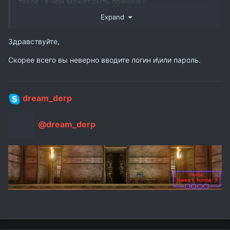
такое , в чем может быть причина?
Expand
Здравствуйте,
Скорее всего вы неверно вводите логин и\или пароль.
dream_derp
@dream_derp
sasha19921502