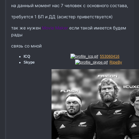
на данный момент нас 7 человек с основного состава,
требуется 1 БП и ДД (асистер приветствуется)
так же нужен
Movie Maker
если такой имеется будем
рады
связь со мной
ICQ
553060416
Skype
RipeBy