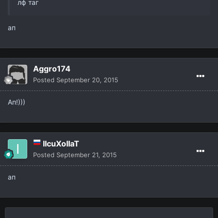
лф таг
ап
Aggro174
Posted
September 20, 2015
Ап!)))
IIcuXoIIaT
Posted
September 21, 2015
ап