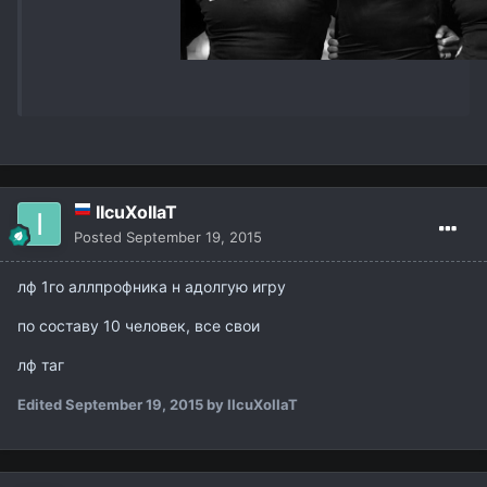
IIcuXoIIaT
Posted
September 19, 2015
лф 1го аллпрофника н адолгую игру
по составу 10 человек, все свои
лф таг
Edited
September 19, 2015
by IIcuXoIIaT