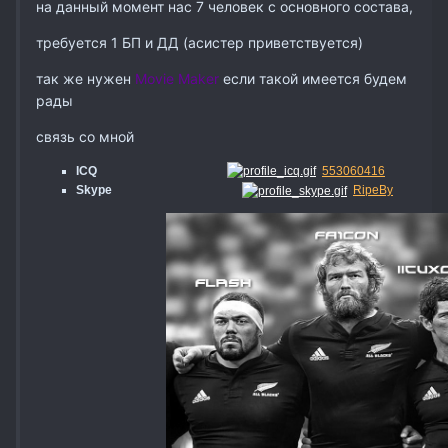
на данный момент нас 7 человек с основного состава,
требуется 1 БП и ДД (асистер приветствуется)
так же нужен
Movie Maker
если такой имеется будем
рады
связь со мной
ICQ
553060416
Skype
RipeBy