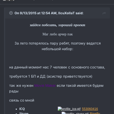
On 9/13/2015 at 12:54 AM,
IIcuXoIIaT
said:
зайдем побегать, хороший проект
Маг либо арчер пак
За лето потерялось пару ребят, поэтому ведется
небольшой набор:
на данный момент нас 7 человек с основного состава,
требуется 1 БП и ДД (асистер приветствуется)
так же нужен
Movie Maker
если такой имеется будем
рады
связь со мной
ICQ
553060416
Skype
RipeBy