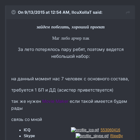
On 9/13/2015 at 12:54 AM,
IIcuXoIIaT
said:
зайдем побегать, хороший проект
Маг либо арчер пак
За лето потерялось пару ребят, поэтому ведется
небольшой набор:
на данный момент нас 7 человек с основного состава,
требуется 1 БП и ДД (асистер приветствуется)
так же нужен
Movie Maker
если такой имеется будем
рады
связь со мной
ICQ
553060416
Skype
RipeBy