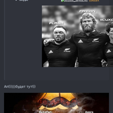
Ап!)))))будет тут!))