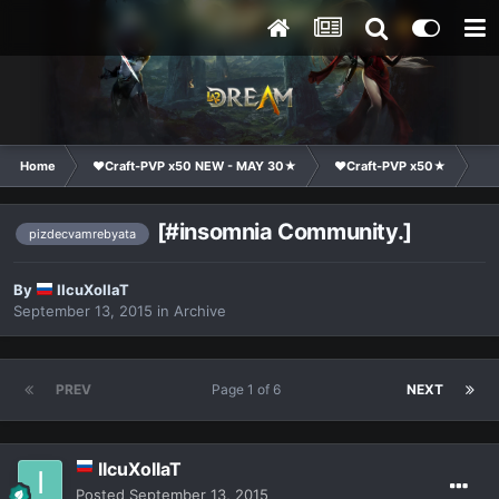
Home
❤Craft-PVP x50 NEW - MAY 30★
❤Craft-PVP x50★
Cl
[#insomnia Community.]
pizdecvamrebyata
By
IIcuXoIIaT
September 13, 2015
in
Archive
PREV
Page 1 of 6
NEXT
IIcuXoIIaT
Posted
September 13, 2015