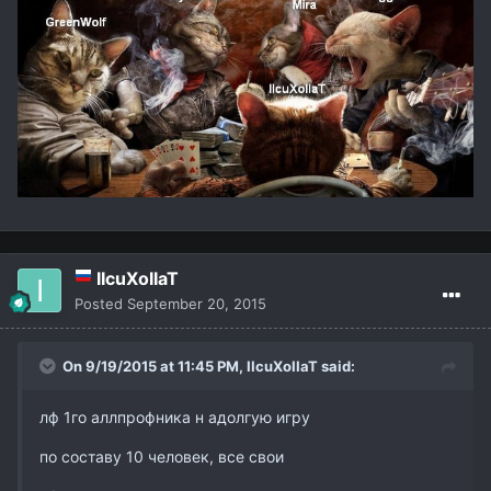
IIcuXoIIaT
Posted
September 20, 2015
On 9/19/2015 at 11:45 PM,
IIcuXoIIaT
said:
лф 1го аллпрофника н адолгую игру
по составу 10 человек, все свои