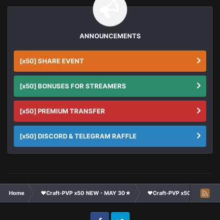
ANNOUNCEMENTS
[x50] SHARE EVENT
[x50] BONUSES FOR STREAMERS
[x50] PREMIUM TRANSFER
[x50] DISCORD & TELEGRAM RAFFLE
Home
❤Craft-PVP x50 NEW - MAY 30★
❤Craft-PVP x50★
Cl