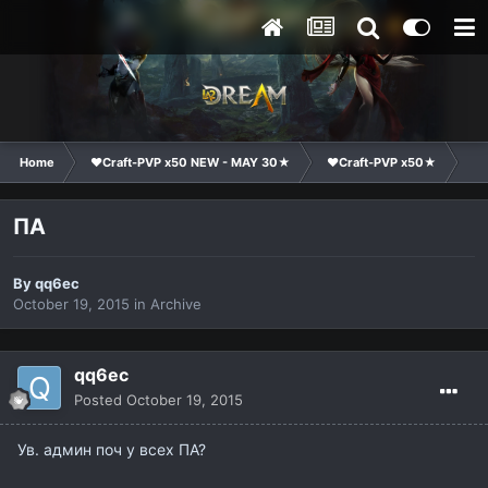
Home
❤Craft-PVP x50 NEW - MAY 30★
❤Craft-PVP x50★
Ge
ПА
By
qq6ec
October 19, 2015
in
Archive
qq6ec
Posted
October 19, 2015
Ув. админ поч у всех ПА?