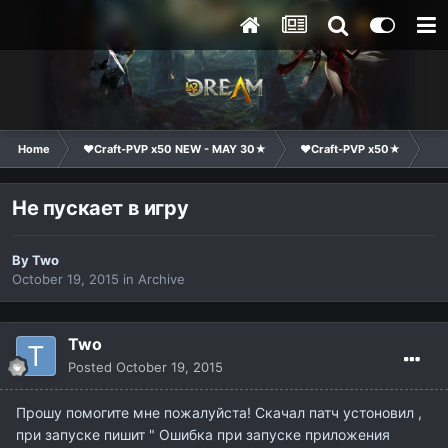
Home
❤Craft-PVP x50 NEW - MAY 30★
❤Craft-PVP x50★
Ge
Не пускает в игру
By
Two
October 19, 2015
in
Archive
Two
Posted
October 19, 2015
Прошу помогите мне пожалуйста! Скачал патч устоновил ,
при запуске пишит " Ошибка при запуске приложения