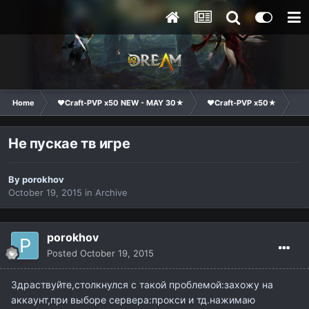
Home
❤Craft-PVP x50 NEW - MAY 30★
❤Craft-PVP x50★
Te
Не пускае тв игре
By
porokhov
October 19, 2015
in
Archive
porokhov
Posted
October 19, 2015
Здраствуйте,столкнулся с такой проблемой:захожу на
аккаунт,при выборе сервера:прокси и тд.нажимаю