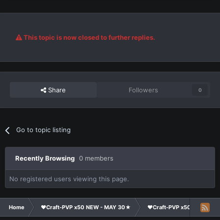
This topic is now closed to further replies.
Share
Followers
0
Go to topic listing
Recently Browsing
0 members
No registered users viewing this page.
Home
❤Craft-PVP x50 NEW - MAY 30★
❤Craft-PVP x50★
Te