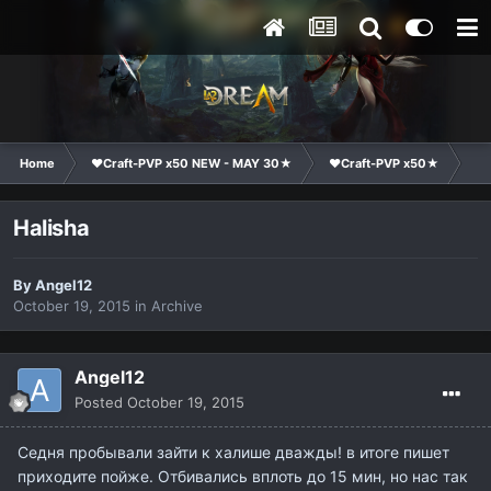
Home
❤Craft-PVP x50 NEW - MAY 30★
❤Craft-PVP x50★
Te
Halisha
By
Angel12
October 19, 2015
in
Archive
Angel12
Posted
October 19, 2015
Седня пробывали зайти к халише дважды! в итоге пишет
приходите пойже. Отбивались вплоть до 15 мин, но нас так