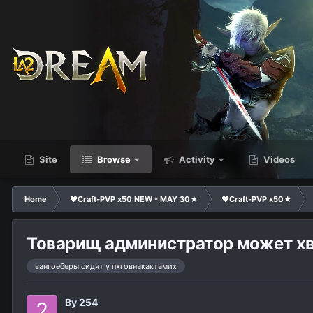
Site
Browse
Activity
Videos
Home
❤Craft-PVP x50 NEW - MAY 30★
❤Craft-PVP x50★
Товарищ администратор может х
вангоеберы сидят у пхговнакактамих
By
254