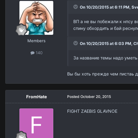
On 10/20/2015 at 6:11 PM,
Sv
ВП а не вы побежали к нпсу в
спину обхордить и бай реснулс
Members
On 10/20/2015 at 6:03 PM,
Ch
140
За название темы надо уметь 
Вы бы хоть прежде чем пистаь до
FromHate
Posted
October 20, 2015
FIGHT ZAEBIS GLAVNOE