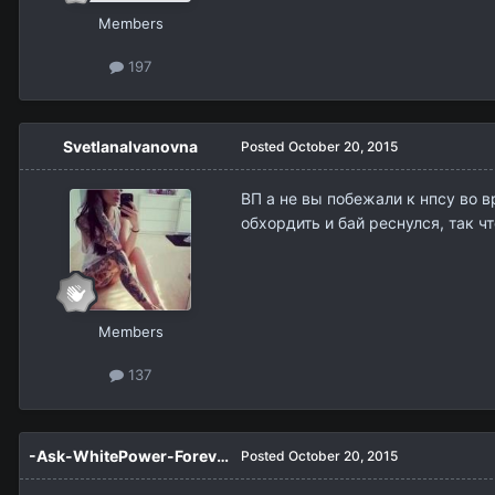
Members
197
SvetlanaIvanovna
Posted
October 20, 2015
ВП а не вы побежали к нпсу во в
обхордить и бай реснулся, так ч
Members
137
-Ask-WhitePower-Forever-
Posted
October 20, 2015