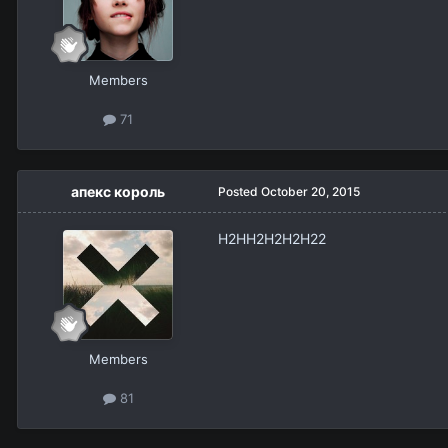
Members
71
апекс король
Posted
October 20, 2015
H2HH2H2H2H22
Members
81