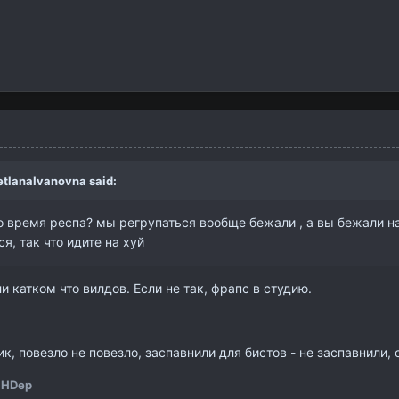
etlanaIvanovna
said:
о время респа? мы регрупаться вообще бежали , а вы бежали на 1
я, так что идите на хуй
и катком что вилдов. Если не так, фрапс в студию.
к, повезло не повезло, заспавнили для бистов - не заспавнили
iHDep