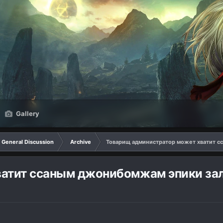
Gallery
General Discussion
Archive
Товарищ администратор может хватит с
ватит ссаным джонибомжам эпики за