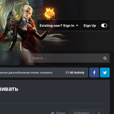
Existing user? Sign In
Sign Up
саным джонибомжам эпики заливать
All Activity
Facebook
Twitter
ливать
Share
Followers
0