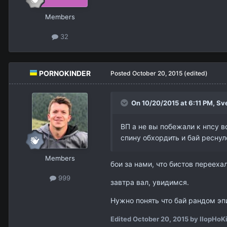
Members
32
PORNOKINDER
Posted
October 20, 2015
(edited)
On 10/20/2015 at 6:11 PM,
Sv
ВП а не вы побежали к нпсу в
спину обхордить и бай реснулс
Members
бои за нами, что бистов переехал
999
завтра вал, увидимся.
Нужно понять что бай рандом эпи
Edited
October 20, 2015
by IIopHoK