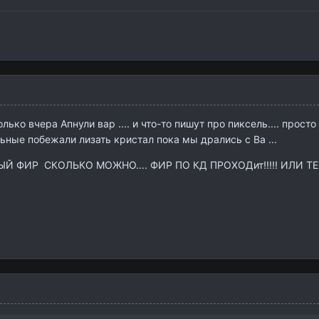
о вчера Апнули вар .... и что-то пишут про пиксель.... просто к
ьные побежали лизать кристал пока мы дрались с Ва ...
ФИР СКОЛЬКО МОЖНО.... ФИР ПО КД ПРОХОДит!!!!! ИЛИ ТЕБ