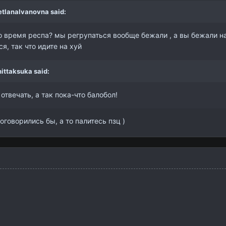
etlanaIvanovna
said:
о время респа? мы регрупаться вообще бежали , а вы бежали на 1
я, так что идите на хуй
ittaksuka
said:
отвечать, а так пока-что балобол!
говорились бы, а то палитесь пзц )