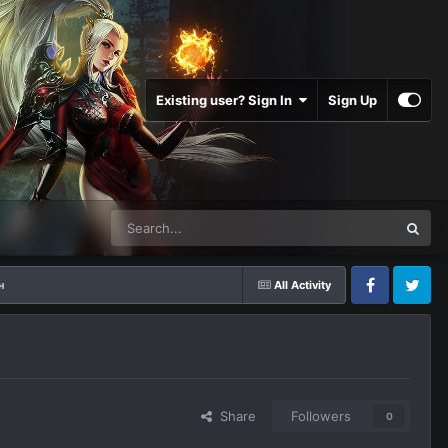
Existing user? Sign In
Sign Up
н
All Activity
Facebook
Twitter
Share
Followers
0