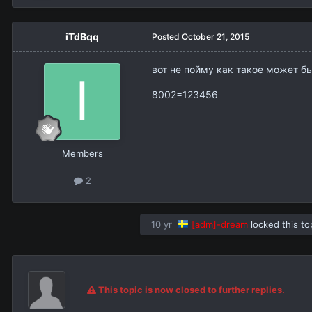
iTdBqq
Posted
October 21, 2015
вот не пойму как такое может б
8002=123456
Members
2
10 yr
[adm]-dream
locked this to
This topic is now closed to further replies.