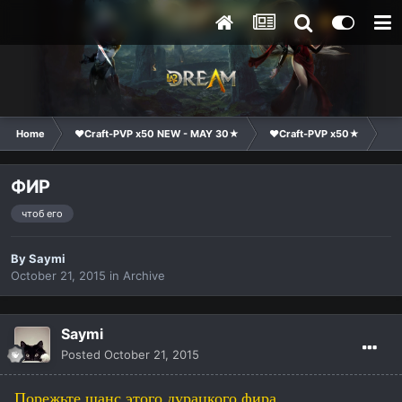
Home
❤Craft-PVP x50 NEW - MAY 30★
❤Craft-PVP x50★
Ge
ФИР
чтоб его
By
Saymi
October 21, 2015
in
Archive
Saymi
Posted
October 21, 2015
Порежьте шанс этого дурацкого фира..............