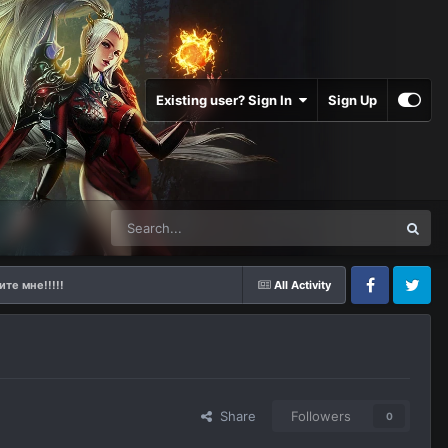
Existing user? Sign In
Sign Up
ите мне!!!!!
All Activity
Facebook
Twitter
Share
Followers
0