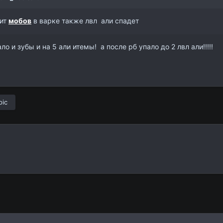
рит
мобов
в варке также лвл али спадет
о и зубы и на 5 али итемы! а после рб упало до 2 лвл али!!!!!
pic