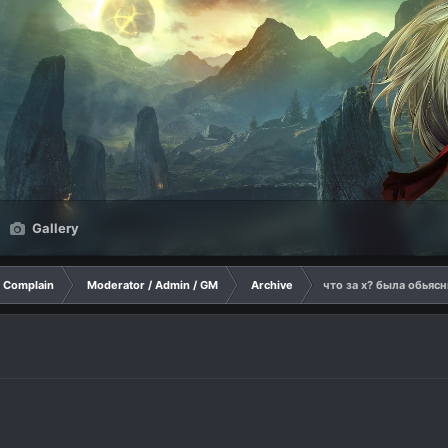
Gallery
Complain
Moderator / Admin / GM
Archive
что за х? была обьясн