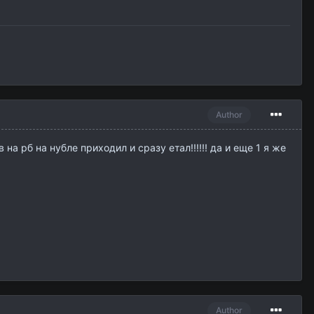
Author
на рб на нубле приходил и сразу етал!!!!!! да и еще 1 я же
Author