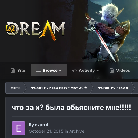
Site
Browse
Activity
Videos
Home
❤Craft-PVP x50 NEW - MAY 30★
❤Craft-PVP x50★
что за х? была обьясните мне!!!!!
By
ezarul
October 21, 2015
in
Archive