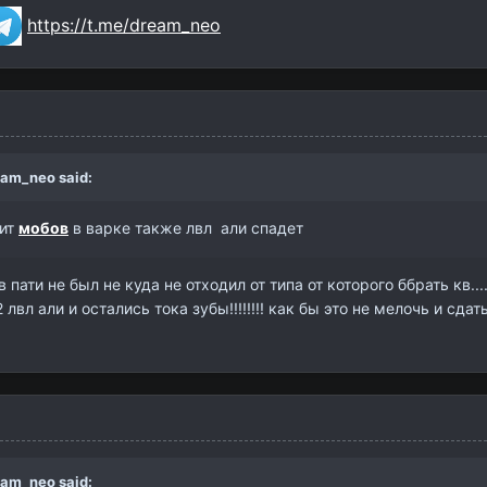
https://t.me/dream_neo
eam_neo
said:
рит
мобов
в варке также лвл али спадет
в пати не был не куда не отходил от типа от которого ббрать кв...
 лвл али и остались тока зубы!!!!!!!! как бы это не мелочь и сдат
eam_neo
said: