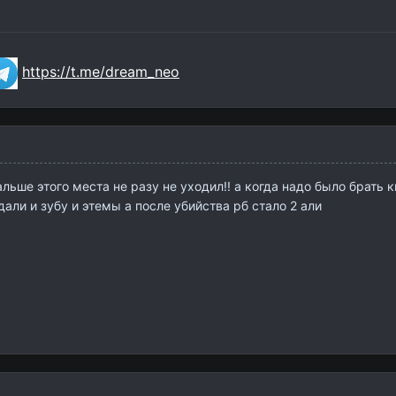
https://t.me/dream_neo
льше этого места не разу не уходил!! а когда надо было брать кв 
али и зубу и этемы а после убийства рб стало 2 али