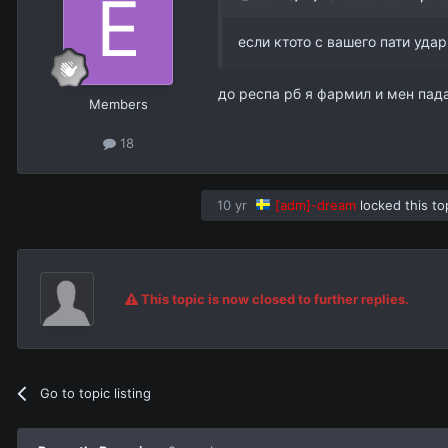
если ктото с вашего пати уда
до респа рб я фармил и мен падал
Members
18
10 yr
[adm]-dream
locked this to
This topic is now closed to further replies.
Go to topic listing