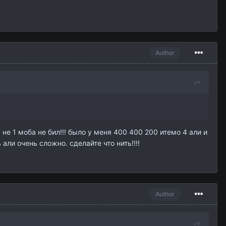
Author
. не 1 моба не бил!!! было у меня 400 400 200 итемо 4 али и
ь али очень сложно. сделайте что нить!!!!
Author