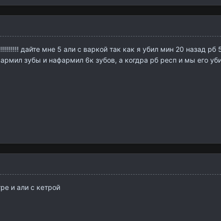
!!!!!!!!! дайте мне 5 али с варкой так как я убил мин 20 назад р
рб я фармил зубы и нафармил 6к зубов, а когдра рб респ и мы его у
ре и али с кетрой