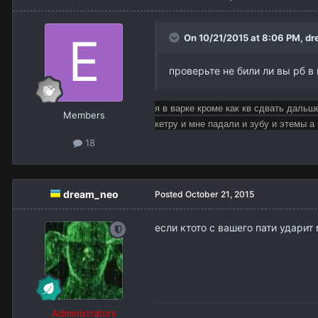
On 10/21/2015 at 8:06 PM,
dr
проверьте не били ли вы рб в 
я в варке кроме как кв сдвать дальше
Members
кетру и мне падали и зубу и этемы а
18
dream_neo
Posted
October 21, 2015
если ктото с вашего пати ударит
Administrators