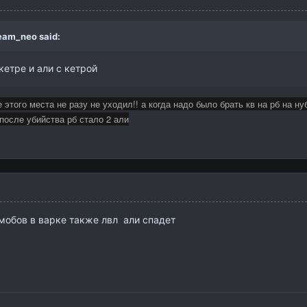
eam_neo
said:
кетре и али с кетрой
 этого места не разу не уходил!! а когда надо было брать кв на рб на ну
 после убийства рб стало 2 али
 мобов в варке также лвл али спадет