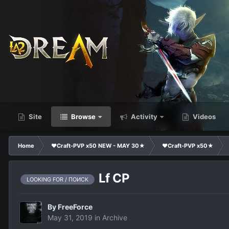
Site
Browse
Activity
Videos
Home
❤Craft-PVP x50 NEW - MAY 30★
❤Craft-PVP x50★
Lf CP
LOOKING FOR / ПОИСК
By
FreeForce
May 31, 2019
in
Archive