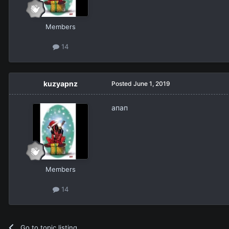
Members
14
kuzyapnz
Posted
June 1, 2019
апап
Members
14
Go to topic listing