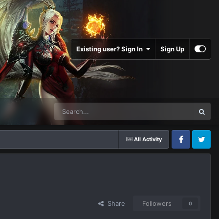
Existing user? Sign In
Sign Up
All Activity
Facebook
Twitter
Share
Followers
0