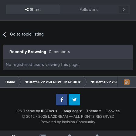
Share
Followers
0
Go to topic listing
Recently Browsing
0 members
No registered users viewing this page.
Home
❤Craft-PVP x50 NEW - MAY 30★
❤Craft-PVP x50★
Co
Facebook
Twitter
IPS Theme
by
IPSFocus
Language
Theme
Cookies
© 2012 - 2025 LA2DREAM — ALL RIGHTS RESERVED
Powered by Invision Community