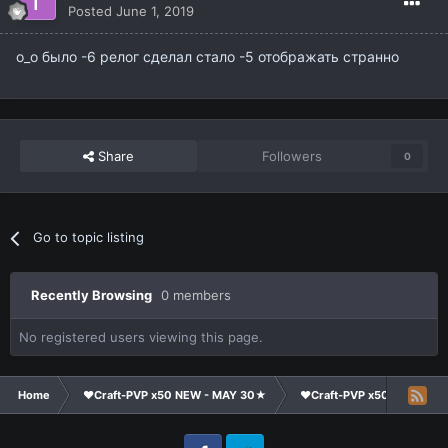
Posted
June 1, 2019
о_о было -6 релог сделал стало -5 отображать странно
Share
Followers
0
Go to topic listing
Recently Browsing
0 members
No registered users viewing this page.
Home
❤Craft-PVP x50 NEW - MAY 30★
❤Craft-PVP x50★
Su