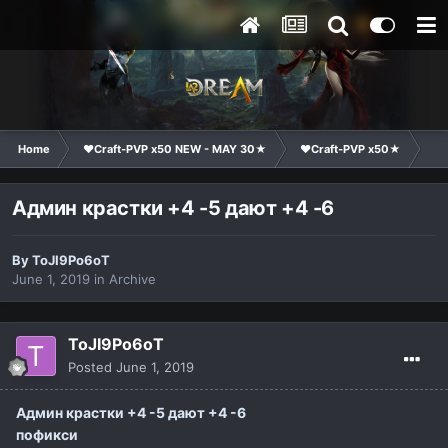
Home
❤Craft-PVP x50 NEW - MAY 30★
❤Craft-PVP x50★
Su
Админ крастки +4 -5 дают +4 -6
By
ToJI9Po6оT
June 1, 2019
in
Archive
ToJI9Po6оT
Posted
June 1, 2019
Админ крастки +4 -5 дают +4 -6
пофикси