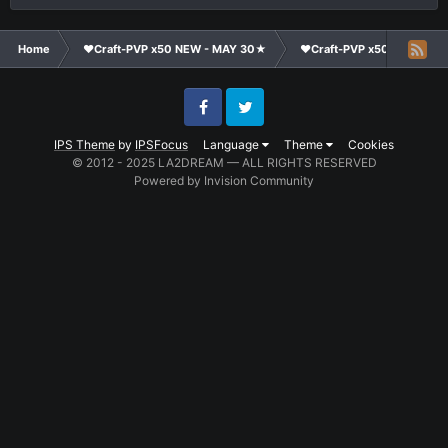
Home
❤Craft-PVP x50 NEW - MAY 30★
❤Craft-PVP x50★
Co
Facebook
Twitter
IPS Theme
by
IPSFocus
Language
Theme
Cookies
© 2012 - 2025 LA2DREAM — ALL RIGHTS RESERVED
Powered by Invision Community