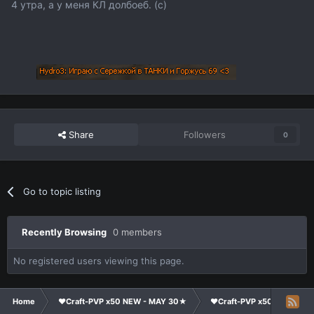
4 утра, а у меня КЛ долбоеб. (с)
Share
Followers
0
Go to topic listing
Recently Browsing
0 members
No registered users viewing this page.
Home
❤Craft-PVP x50 NEW - MAY 30★
❤Craft-PVP x50★
Cl