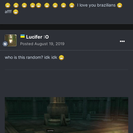
I love you brazilians
afff
Lucifer :O
Posted
August 19, 2019
who is this random? idk idk