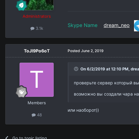
Administrators
Skype Name
dream_neo
3.1k
ToJI9Po6оT
Posted
June 2, 2019
On 6/2/2019 at 12:10 PM,
dre
проверьте сервер который в
возможно вы создали чара на
Members
или наоборот))
48
Go to topic listing