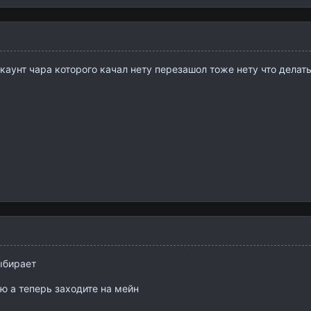
каунт чара которого качал нету перезашол тоже нету что делат
ыбирает
ю а теперь заходите на мейн