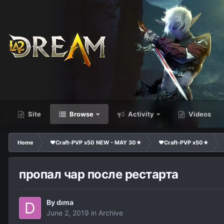
Site
Browse
Activity
Videos
Home
❤Craft-PVP x50 NEW - MAY 30★
❤Craft-PVP x50★
пропал чар после рестарта
By
dıma
June 2, 2019
in
Archive