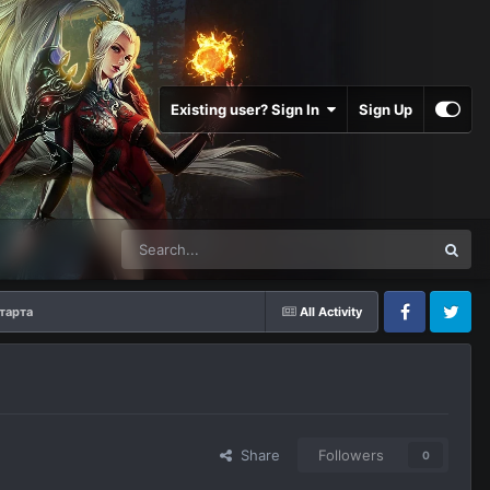
Existing user? Sign In
Sign Up
тарта
All Activity
Facebook
Twitter
Share
Followers
0