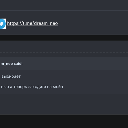
https://t.me/dream_neo
am_neo
said:
ы выбирает
 нью а теперь заходите на мейн