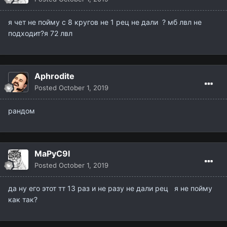
я чет не пойму с 8 кругов не 1 рец не дали ? мб лвл не
подходит?я 72 лвл
Aphrodite
Posted
October 1, 2019
рандом
MaPyC9I
Posted
October 1, 2019
да ну его этот тт 13 раз и не разу не дали рец я не пойму
как так?