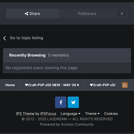
Share
Followers
0
Go to topic listing
Recently Browsing
0 members
No registered users viewing this page.
Home
❤Craft-PVP x50 NEW - MAY 30★
❤Craft-PVP x50★
Te
Facebook
Twitter
IPS Theme
by
IPSFocus
Language
Theme
Cookies
© 2012 - 2025 LA2DREAM — ALL RIGHTS RESERVED
Powered by Invision Community