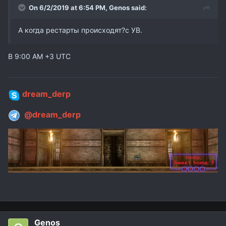
On 6/2/2019 at 6:54 PM,
Genos
said:
А когда рестарты происходят?с УВ.
В 9:00 AM +3 UTC
dream_derp
@dream_derp
Genos