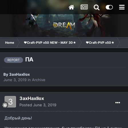
Home
❤Craft-PVP x50 NEW - MAY 30★
❤Craft-PVP x50★
Te
ПА
REPORT
By
3axHaxIIox
June 3, 2019
in
Archive
3axHaxIIox
Posted
June 3, 2019
Добрый день!