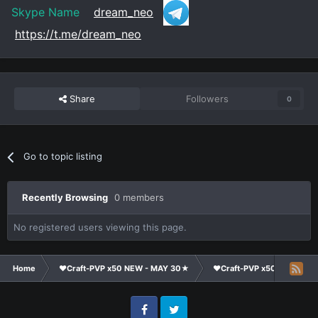
Skype Name
dream_neo
https://t.me/dream_neo
Share
Followers
0
Go to topic listing
Recently Browsing
0 members
No registered users viewing this page.
Home
❤Craft-PVP x50 NEW - MAY 30★
❤Craft-PVP x50★
Te