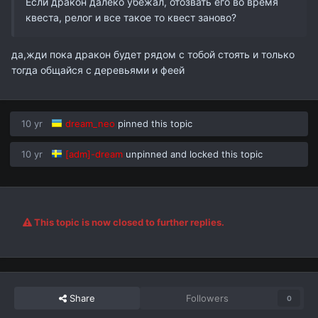
Если дракон далеко убежал, отозвать его во время
квеста, релог и все такое то квест заново?
да,жди пока дракон будет рядом с тобой стоять и только
тогда общайся с деревьями и феей
10 yr
dream_neo
pinned this topic
10 yr
[adm]-dream
unpinned and locked this topic
This topic is now closed to further replies.
Share
Followers
0