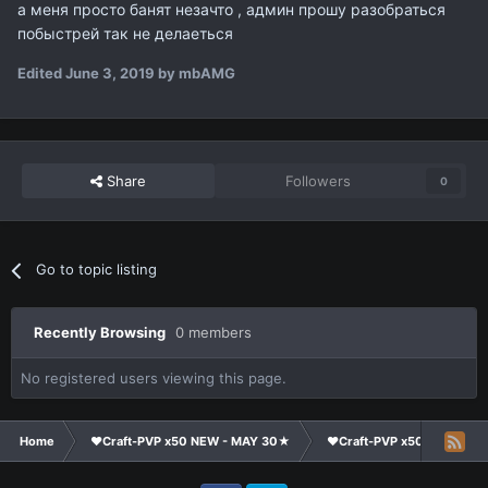
а меня просто банят незачто , админ прошу разобраться
побыстрей так не делаеться
Edited
June 3, 2019
by mbAMG
Share
Followers
0
Go to topic listing
Recently Browsing
0 members
No registered users viewing this page.
Home
❤Craft-PVP x50 NEW - MAY 30★
❤Craft-PVP x50★
Co