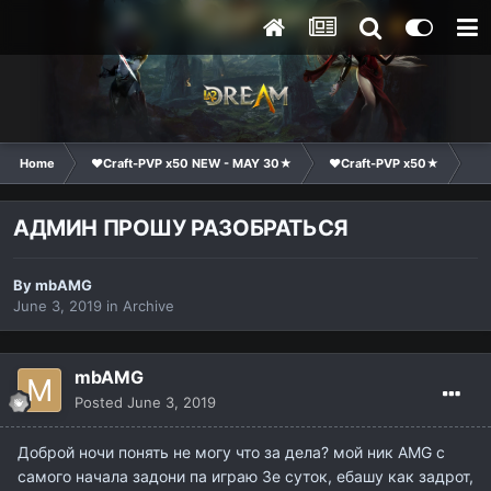
Home
❤Craft-PVP x50 NEW - MAY 30★
❤Craft-PVP x50★
Co
АДМИН ПРОШУ РАЗОБРАТЬСЯ
By
mbAMG
June 3, 2019
in
Archive
mbAMG
Posted
June 3, 2019
Доброй ночи понять не могу что за дела? мой ник AMG с
самого начала задони па играю 3е суток, ебашу как задрот,