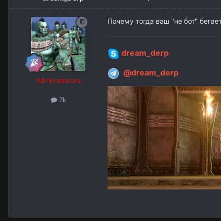
Почему тогда ваш "не бот" бегае
dream_derp
@dream_derp
Administrators
7k