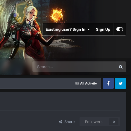
Existing user? Sign In
Sign Up
All Activity
Facebook
Twitter
Share
Followers
0