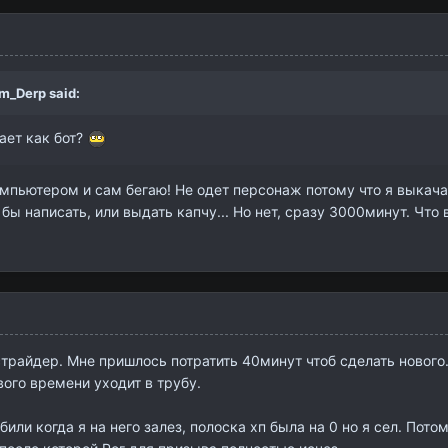
m_Derp
said:
гает как бот?
компьютером и сам бегаю! Не одет персонаж потому что я выкача
бы написать, или выдать капчу... Но нет, сразу 3000минут. Что 
 страйдер. Мне пришлось потратить 40минут чтоб сделать новог
вого времени уходит в трубу.
или когда я на него залез, полоска хп была на 0 но я сел. Пото