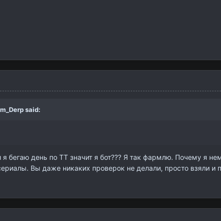
am_Derp
said:
и я бегаю день по ТТ значит я бот??? Я так фармлю. Почему я не
ериалы. Вы даже никаких проверок не делали, просто взяли и п