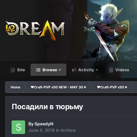
Site
Browse
Activity
Videos
Home
❤Craft-PVP x50 NEW - MAY 30★
❤Craft-PVP x50★
Посадили в тюрьму
By
SpeedyN
June 4, 2019
in
Archive