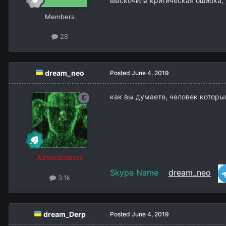
выскочила критическая ошибка, 
Members
28
dream_neo
Posted
June 4, 2019
как вы думаете, человек который
Administrators
Skype Name
dream_neo
3.1k
dream_Derp
Posted
June 4, 2019