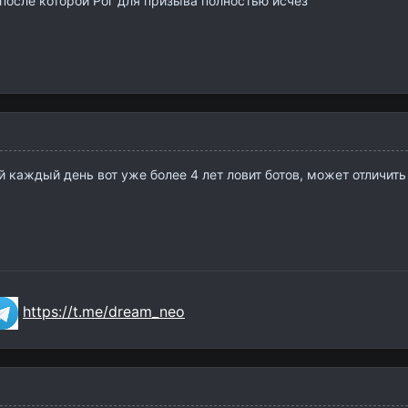
после которой Рог для призыва полностью исчез
 каждый день вот уже более 4 лет ловит ботов, может отличить
https://t.me/dream_neo