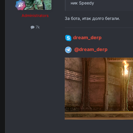
ник Speedy
Administrators
За бота, итак долго бегали.
7k
dream_derp
@dream_derp