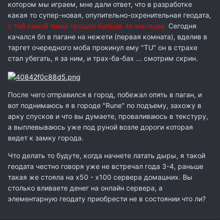
котором мы играем, мне дали ответ, что в разработке
какая то супер-новая, опупительно-охренительная геодата,
с той самой темы прошло больше 4х месяцев.
Сегодня
качался бп в пагане на нежети (первая комната), вделив в
таргет очередного моба прокинул ему "TU" он в страхе
стал убегать, я за ним, и трах-ба-бах ... смотрим скрин.
После чего отправился в город, побежал опять в паган, и
вот поднимаюсь я в городе "Rune" по подъему, захожу в
арку спусков и что вы думаете, проваливаюсь в текстуру,
а выплевываюсь уже под руной возле дороги которая
ведет к замку города.
Что делать то будуте, когда начнете латать дыры, я такой
геодата честно говоря уже не встречал года 3-4, раньше
такая же стояла на х50 - х100 сервера домашних. Вы
столько вливаете денег на онлайн сервера, а
элементарную геодату приобрести не в состоянии что ли?