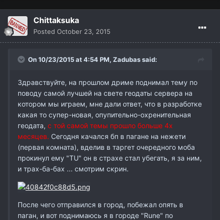
Chittaksuka
Posted
October 23, 2015
On 10/23/2015 at 4:54 PM,
Zadubas
said:
Здравствуйте, на прошлом дриме поднимал тему по
поводу самой лучшей на свете геодаты сервера на
котором мы играем, мне дали ответ, что в разработке
какая то супер-новая, опупительно-охренительная
геодата,
с той самой темы прошло больше 4х
месяцев.
Сегодня качался бп в пагане на нежети
(первая комната), вделив в таргет очередного моба
прокинул ему "TU" он в страхе стал убегать, я за ним,
и трах-ба-бах ... смотрим скрин.
После чего отправился в город, побежал опять в
паган, и вот поднимаюсь я в городе "Rune" по