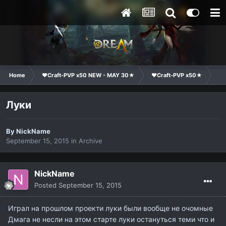
Home
❤Craft-PVP x50 NEW - MAY 30★
❤Craft-PVP x50★
Te
Луки
By
NickName
September 15, 2015
in
Archive
NickName
Posted
September 15, 2015
Играл на прошлом проекти луки были вообще не очомные
Дмага не несли на этом старте луки остануться теми что и