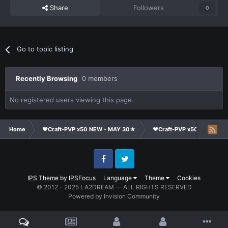
Share
Followers
0
Go to topic listing
Recently Browsing
0 members
No registered users viewing this page.
Home
❤Craft-PVP x50 NEW - MAY 30★
❤Craft-PVP x50★
Te
Facebook
Twitter
IPS Theme
by
IPSFocus
Language
Theme
Cookies
© 2012 - 2025 LA2DREAM — ALL RIGHTS RESERVED
Powered by Invision Community