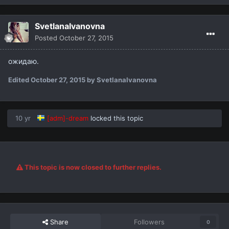
SvetlanaIvanovna
Posted
October 27, 2015
ожидаю.
Edited
October 27, 2015
by SvetlanaIvanovna
10 yr
[adm]-dream
locked this topic
This topic is now closed to further replies.
Share
Followers
0