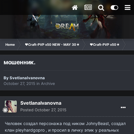
Home
❤Craft-PVP x50 NEW - MAY 30★
❤Craft-PVP x50★
Co
мошенник.
By
SvetlanaIvanovna
October 27, 2015
in
Archive
SvetlanaIvanovna
Posted
October 27, 2015
Человек создал персонажа под ником JohnyBeast, создал
клан pleyhardgopro , и просил в личку эпик у реальных