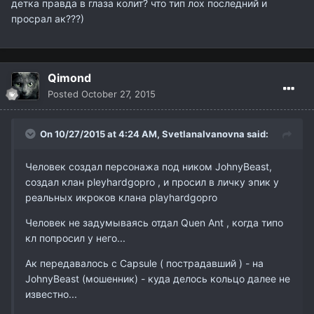
детка правда в глаза колит? что тип лох последний и
просрал ак???)
Qimond
Posted
October 27, 2015
On 10/27/2015 at 4:24 AM,
SvetlanaIvanovna
said:
Человек создал персонажа под ником JohnyBeast,
создал клан pleyhardgopro , и просил в личку эпик у
реальных икроков клана playhardgopro
Человек не задумываясь отдал Quen Ant , когда типо
кл попросил у него...
Ак передавалось с Capsule ( пострадавший ) - на
JohnyBeast (мошенник) - куда делось кольцо далее не
известно...