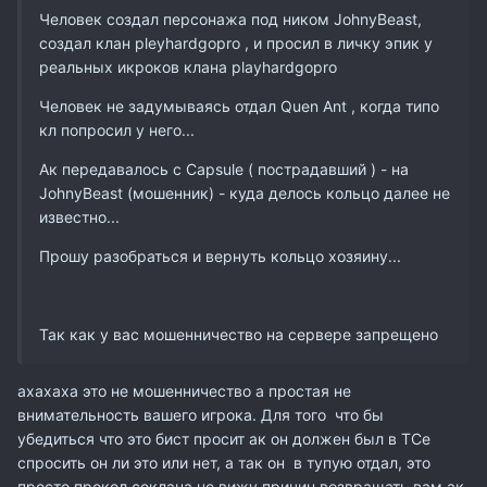
Человек создал персонажа под ником JohnyBeast,
создал клан pleyhardgopro , и просил в личку эпик у
реальных икроков клана playhardgopro
Человек не задумываясь отдал Quen Ant , когда типо
кл попросил у него...
Ак передавалось с Capsule ( пострадавший ) - на
JohnyBeast (мошенник) - куда делось кольцо далее не
известно...
Прошу разобраться и вернуть кольцо хозяину...
Так как у вас мошенничество на сервере запрещено
ахахаха это не мошенничество а простая не
внимательность вашего игрока. Для того что бы
убедиться что это бист просит ак он должен был в ТСе
спросить он ли это или нет, а так он в тупую отдал, это
просто прокол соклана не вижу причин возвращать вам ак