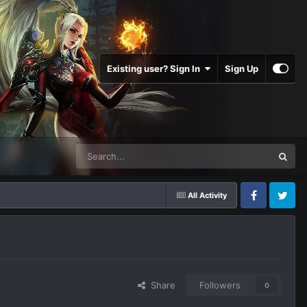
Existing user? Sign In
Sign Up
All Activity
Facebook
Twitter
Share
Followers
0