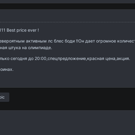
1 Best price ever !
евероятным активным лс блес боди !!Он дает огромное количес
ная штука на олимпиаде.
лько сегодня до 20:00,спецпредложение,красная цена,акция.
коинах.
pic