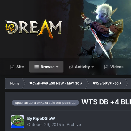
Site
Browse
Activity
Videos
Home
❤Craft-PVP x50 NEW - MAY 30★
❤Craft-PVP x50★
WTS DB +4 BL
красная цена скидка sale опт розница
By
RipeDSloW
October 29, 2015
in
Archive