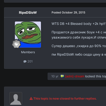
RipeDSloW
Posted
October 29, 2015
WTS DB +4 Blessed body +2k hp!!11
Продается драконик боуи +4 с н
уважаемого себя лукаря.И отлич
Супер дешево ,скидка до 90% то
Members
пм RipeDSloW либо сюда цену в 
201
10 yr
[adm]-dream
locked this to
This topic is now closed to further replies.