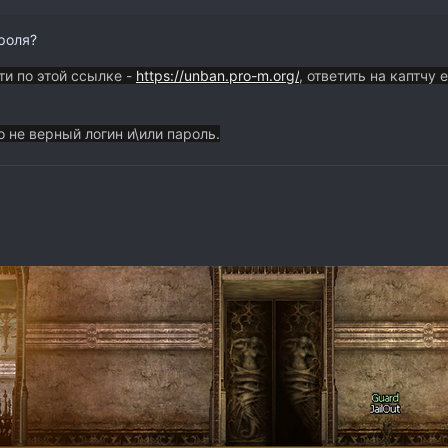
роля?
ти по это
й ссылке -
https://unban.pro-m.org/
, ответить на каптчу
о не верный логин и\или пароль.