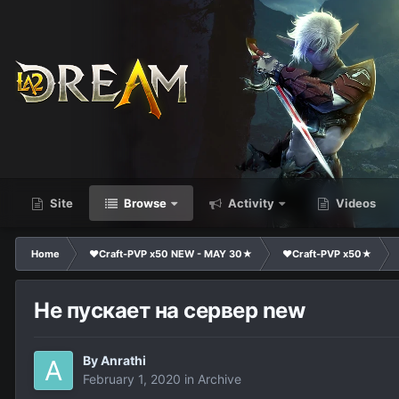
Site
Browse
Activity
Videos
Home
❤Craft-PVP x50 NEW - MAY 30★
❤Craft-PVP x50★
Не пускает на сервер new
By
Anrathi
February 1, 2020
in
Archive