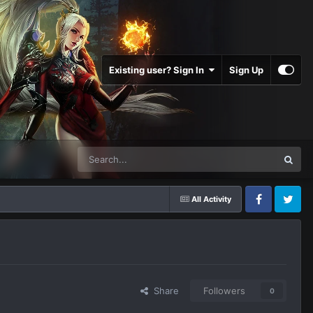
Existing user? Sign In
Sign Up
All Activity
Facebook
Twitter
Share
Followers
0