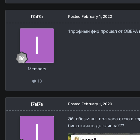
I7aI7a
Posted
February 1, 2020
1профный фир прошел от ОВЕРА и
Members
13
I7aI7a
Posted
February 1, 2020
Эй, обезьяны. пол часа стою в г
биша качать до клинса???