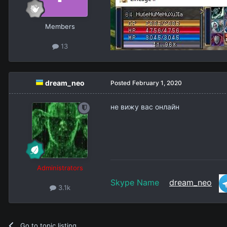
Members
13
dream_neo
Posted
February 1, 2020
не вижу вас онлайн
Administrators
Skype Name
dream_neo
3.1k
Go to topic listing