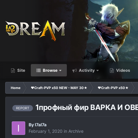
Site
Browse
Activity
Videos
Home
❤Craft-PVP x50 NEW - MAY 30★
❤Craft-PVP x50★
1профный фир ВАРКА И ОВ
REPORT
By
I7aI7a
February 1, 2020
in
Archive