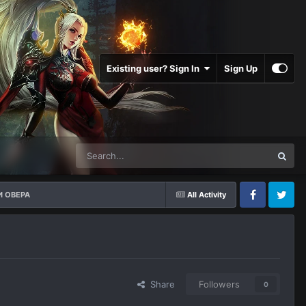
Existing user? Sign In
Sign Up
И ОВЕРА
All Activity
Facebook
Twitter
Share
Followers
0