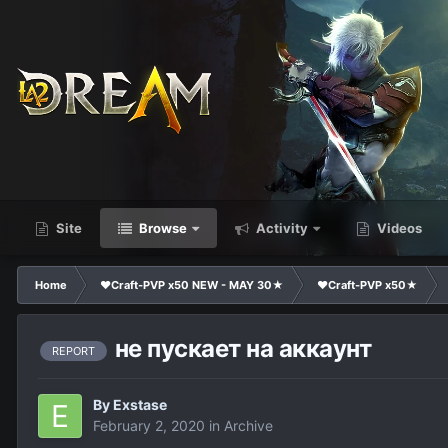
Site
Browse
Activity
Videos
Home
❤Craft-PVP x50 NEW - MAY 30★
❤Craft-PVP x50★
не пускает на аккаунт
REPORT
By
Exstase
February 2, 2020
in
Archive