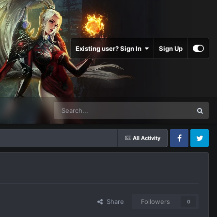
Existing user? Sign In
Sign Up
All Activity
Facebook
Twitter
Share
Followers
0