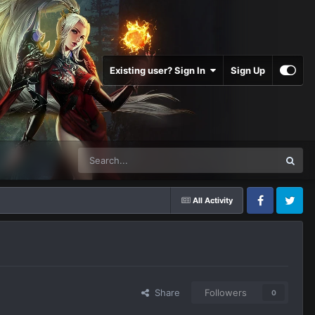
Existing user? Sign In
Sign Up
All Activity
Facebook
Twitter
Share
Followers
0