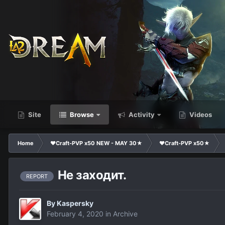
Site
Browse
Activity
Videos
Home
❤Craft-PVP x50 NEW - MAY 30★
❤Craft-PVP x50★
Не заходит.
REPORT
By
Kaspersky
February 4, 2020
in
Archive