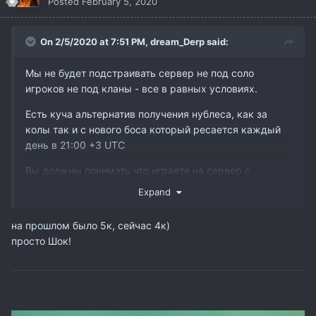
Posted
February 5, 2020
On 2/5/2020 at 7:51 PM,
dream_Derp
said:
Мы не будет подстраивать сервер не под соло
игроков не под кланы - все в равных условиях.
Есть куча альтернатив получения нублеса, как за
колы так и с нового боса который ресается каждый
день в 21:00 +3 UTC
Вы должны понимать что играете на сервер с
онлайном 4+ к человек и все хотят сделать нубл, не
Expand
кто не гарантирует вам что вы бы его сдели с 10, 20
или даже 40 раза даже если-бы была мирная зона.
на прошлом было 5к, сейчас 4к)
просто Шок!