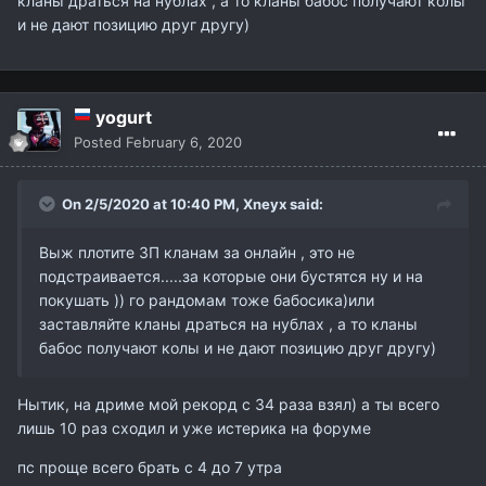
кланы драться на нублах , а то кланы бабос получают колы
и не дают позицию друг другу)
yogurt
Posted
February 6, 2020
On 2/5/2020 at 10:40 PM,
Xneyx
said:
Выж плотите ЗП кланам за онлайн , это не
подстраивается.....за которые они бустятся ну и на
покушать )) го рандомам тоже бабосика)или
заставляйте кланы драться на нублах , а то кланы
бабос получают колы и не дают позицию друг другу)
Нытик, на дриме мой рекорд с 34 раза взял) а ты всего
лишь 10 раз сходил и уже истерика на форуме
пс проще всего брать с 4 до 7 утра