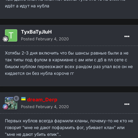
идёт а идут на нубла
TyxBaTyJIuH
Posted
February 4, 2020
Хотябы 2-3 дня включить что бы шансы равные были а не
так типы под фулом в кармиане с ам или с дб в пл сете с
бишом нублом переезжают всех рандом раз упал все он не
кидается он без нубла короче гг
dream_Derp
Posted
February 4, 2020
Первых нублов всегда фармили кланы, почему-то не кто не
говорит "мне не дают пофармить фог, убивает клан" или
"мне не дают убить епик"..