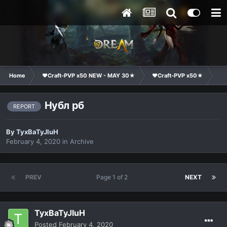
Home
❤Craft-PVP x50 NEW - MAY 30★
❤Craft-PVP x50★
Ge
Нубл рб
REPORT
By
TyxBaTyJIuH
February 4, 2020
in
Archive
PREV
Page 1 of 2
NEXT
TyxBaTyJIuH
Posted
February 4, 2020