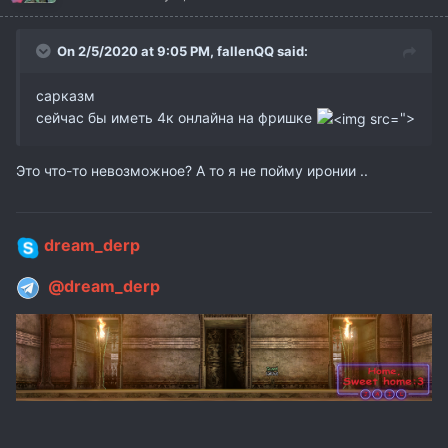
On 2/5/2020 at 9:05 PM,
fallenQQ
said:
сарказм
сейчас бы иметь 4к онлайна на фришке
">
Это что-то невозможное? А то я не пойму иронии ..
dream_derp
@dream_derp