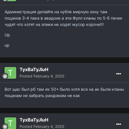
Администрация делайте на нубле мирную зону там
поцанов 3-4 пака в авадоне а эти Фулл кланы по 5-6 пачек
чудят что хотят на эпики не ходят мусор короче!!!
Up
up
TyxBaTyJIuH
Posted
February 4, 2020
Вот щас был рб там их 50+ было хотя все на ак были кланы
поцанам не забрать рандомам не как
TyxBaTyJIuH
Posted
February 4, 2020