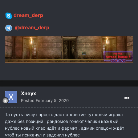
dream_derp
@dream_derp
Xneyx
Posted
February 5, 2020
Та пусть пишут просто даст открытие тут кончи играют
даже без позиций , рандомов гоняют челики каждый
нублес новый клас идёт и фармит , админ спецом ждёт
чтоб ты психанул и задонил нублес