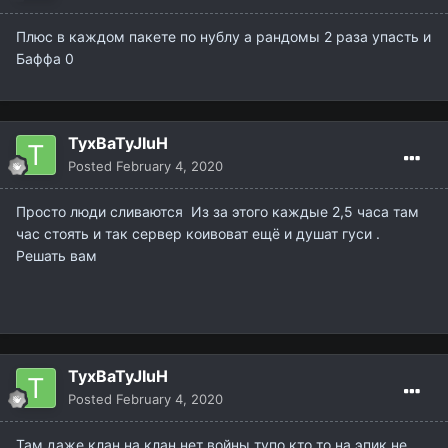
Плюс в каждом пакете по нублу а рандомы 2 раза упасть и
Баффа 0
TyxBaTyJIuH
Posted
February 4, 2020
Просто люди сливаются Из за этого каждые 2,5 часа там
час стоять и так сервер коивоват ещё и душат гуси .
Решать вам
TyxBaTyJIuH
Posted
February 4, 2020
Там даже клан на клан нет войны тупо кто то на эпик не