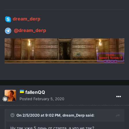
dream_derp
@dream_derp
fallenQQ
Posted
February 5, 2020
On 2/5/2020 at 9:02 PM,
dream_Derp
said:
Ну так уже 5 день от старта, а что не так?