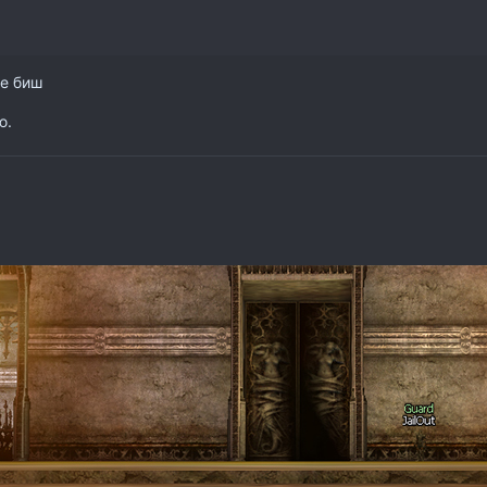
те биш
ю.