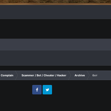
Complain
Scammer / Bot / Cheater / Hacker
Archive
бот
Facebook
Twitter