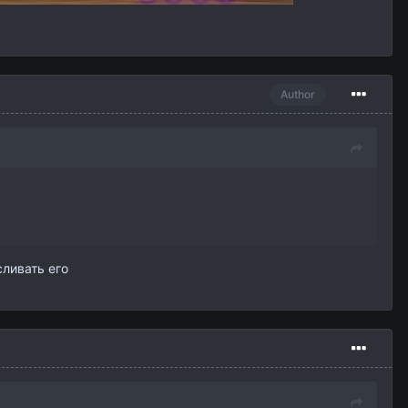
Author
сливать его