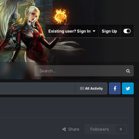
Existing user? Sign In
Sign Up
All Activity
Facebook
Twitter
Share
Followers
0