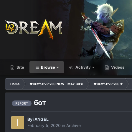
Site
Browse
Activity
Videos
Home
❤Craft-PVP x50 NEW - MAY 30★
❤Craft-PVP x50★
бот
REPORT
By
iANGEL
February 5, 2020
in
Archive