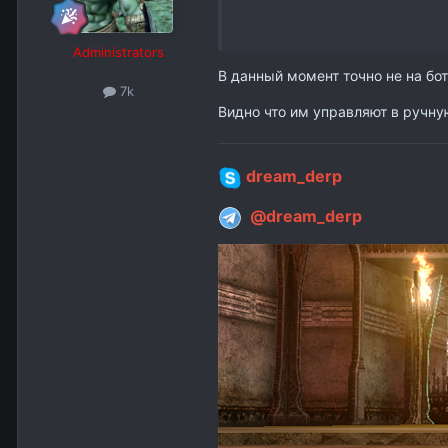
Administrators
В данный момент точно не на бо
7k
Видно что им управляют в ручну
dream_derp
@dream_derp