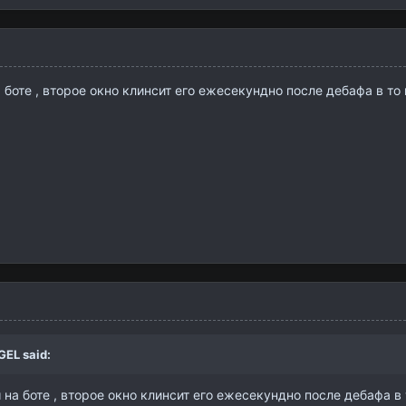
а боте , второе окно клинсит его ежесекундно после дебафа в то
GEL
said:
 на боте , второе окно клинсит его ежесекундно после дебафа в