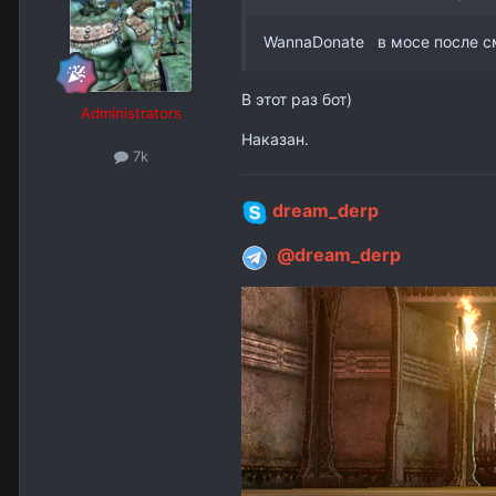
WannaDonate в мосе после сме
В этот раз бот)
Administrators
Наказан.
7k
dream_derp
@dream_derp