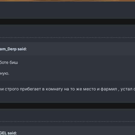
eam_Derp
said:
боте биш
чную.
 строго прибегает в комнату на то же место и фармил , устал 
GEL
said: