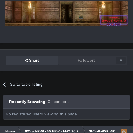
Share
Followers
0
Go to topic listing
Recently Browsing
0 members
No registered users viewing this page.
Home
❤Craft-PVP x50 NEW - MAY 30★
❤Craft-PVP x50★
Co