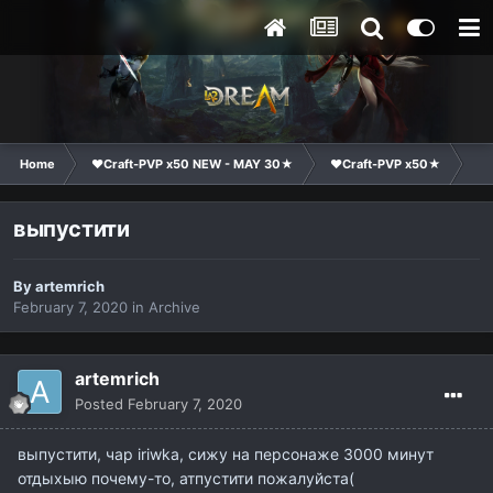
Home
❤Craft-PVP x50 NEW - MAY 30★
❤Craft-PVP x50★
Co
выпустити
By
artemrich
February 7, 2020
in
Archive
artemrich
Posted
February 7, 2020
выпустити, чар iriwka, сижу на персонаже 3000 минут
отдыхыю почему-то, атпустити пожалуйста(