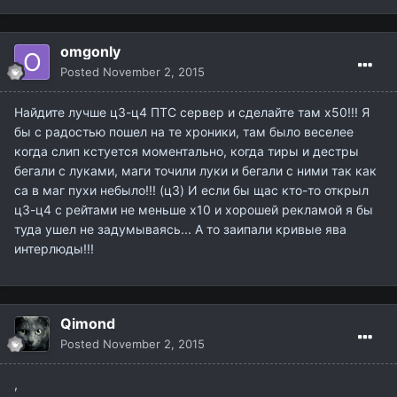
omgonly
Posted
November 2, 2015
Найдите лучше ц3-ц4 ПТС сервер и сделайте там х50!!! Я
бы с радостью пошел на те хроники, там было веселее
когда слип кстуется моментально, когда тиры и дестры
бегали с луками, маги точили луки и бегали с ними так как
са в маг пухи небыло!!! (ц3) И если бы щас кто-то открыл
ц3-ц4 с рейтами не меньше х10 и хорошей рекламой я бы
туда ушел не задумываясь... А то заипали кривые ява
интерлюды!!!
Qimond
Posted
November 2, 2015
,