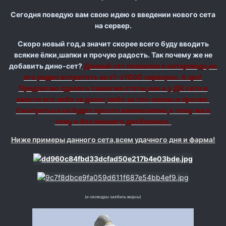
Сегодня поведую вам свою идею о введении нового сета
на сервер.
Скоро новый год,а значит скорее всего буду вводить
всякие ёлки,шапки и прочую радость. Так почему же не
добавить дино-сет?
Данный сет появился в интерлюде,но
его редко встретить на х1-х1000 серверах. А зря!
Предлагаю сделать такие же статы,как и у ДК сета и
ввести его либо за донат,либо за топ-коины и прочее.
Смотреться он будет просто великолепно,к тому же в
тему и без лишнего дисбаланса.
Ниже примеры данного сета,всем удачного дня и фарма!
(и сисяндры заебись видны)