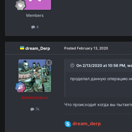
Members
4
dream_Derp
Posted
February 13, 2020
On 2/13/2020 at 10:56 PM,
w
проделал данную операцию.н
Administrators
Что происходит когда вы пытает
7k
dream_derp