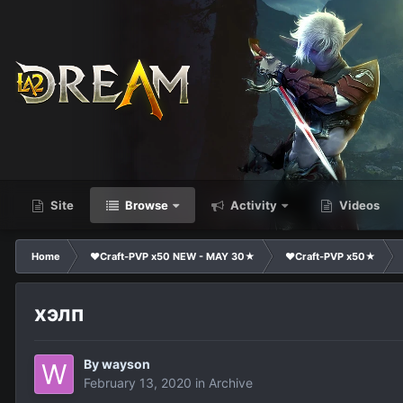
Site
Browse
Activity
Videos
Home
❤Craft-PVP x50 NEW - MAY 30★
❤Craft-PVP x50★
хэлп
By
wayson
February 13, 2020
in
Archive