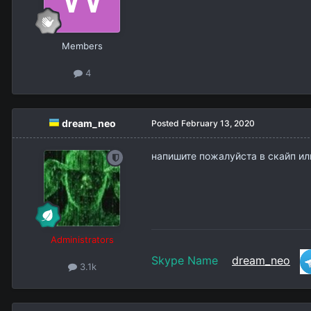
Members
4
dream_neo
Posted
February 13, 2020
напишите пожалуйста в скайп ил
Administrators
Skype Name
dream_neo
3.1k