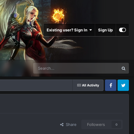
Existing user? Sign In
Sign Up
All Activity
Facebook
Twitter
Share
Followers
0