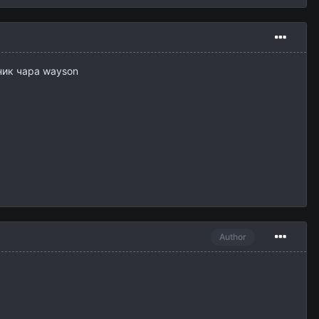
,ник чара wayson
Author