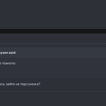
ayson
said:
е помогло
есь зайти на персонажа?