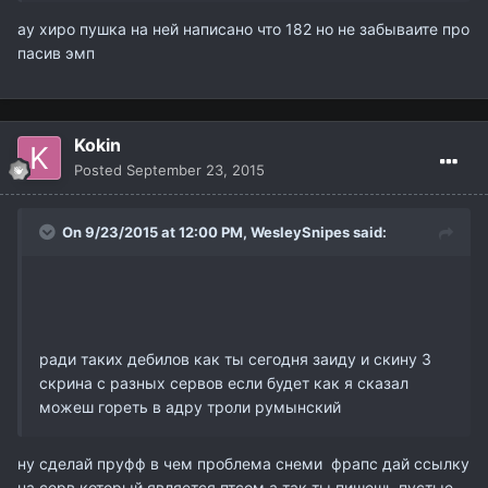
ау хиро пушка на ней написано что 182 но не забываите про
пасив эмп
Kokin
Posted
September 23, 2015
On 9/23/2015 at 12:00 PM,
WesleySnipes
said:
ради таких дебилов как ты сегодня заиду и скину 3
скрина с разных сервов если будет как я сказал
можеш гореть в адру троли румынский
ну сделай пруфф в чем проблема снеми фрапс дай ссылку
на серв который является птсом а так ты пишешь пустые