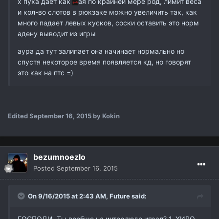
х пуха даёт как
ая по крайней мере род, лимит веса
+4
и кол-во слотов в рюкзаке можно увеличить так, как
много падает левых кусков, соски оставить это норм
адену выводит из игры
аура да тут залипает она начинает нормально но
спустя некоторое время появляется кд, но говорят
это как на птс =)
Edited
September 16, 2015
by Kokin
bezumnoezlo
Posted
September 16, 2015
On 9/16/2015 at 2:43 AM,
Future
said:
ГОСПОДИ. Ты вообще на интерлюде играл? 1. ХИРО