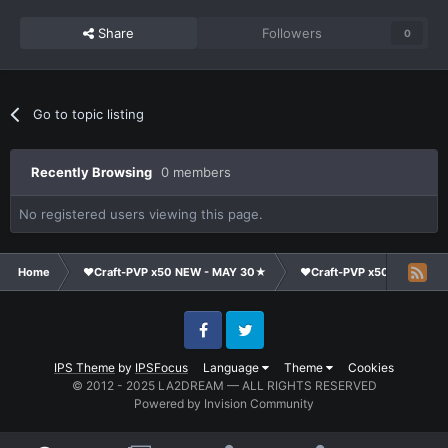
Share
Followers
0
Go to topic listing
Recently Browsing
0 members
No registered users viewing this page.
Home
❤Craft-PVP x50 NEW - MAY 30★
❤Craft-PVP x50★
Te
Facebook
Twitter
IPS Theme
by
IPSFocus
Language
Theme
Cookies
© 2012 - 2025 LA2DREAM — ALL RIGHTS RESERVED
Powered by Invision Community