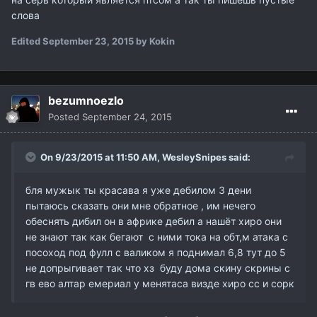
слова
Edited
September 23, 2015
by Kokin
bezumnoezlo
Posted
September 24, 2015
On 9/23/2015 at 11:50 AM,
WesleySnipes
said:
бля мужык ты красава я уже дебилом 3 дени
пытаюсь сказать они мне обратное , им нечего
обеснять дибил он в африке дебил а нашёт хиро они
не знают так как бегают с ними тока на обт,м атака с
посоход под фулл с валиком я поднимал 6,8 тут до 5
не допрыгивает так что хз буду дома скину скрины с
гв ево алтар емериал у менятаса визде хиро сс и сорк