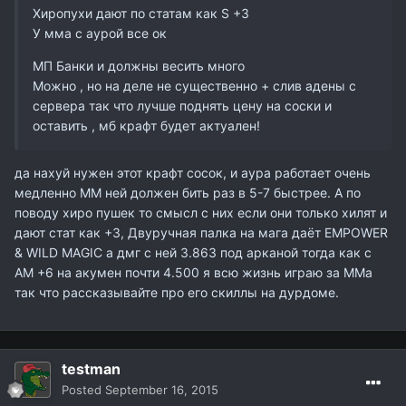
Хиропухи дают по статам как S +3
У мма с аурой все ок
МП Банки и должны весить много
Можно , но на деле не существенно + слив адены с
сервера так что лучше поднять цену на соски и
оставить , мб крафт будет актуален!
да нахуй нужен этот крафт сосок, и аура работает очень
медленно ММ ней должен бить раз в 5-7 быстрее. А по
поводу хиро пушек то смысл с них если они только хилят и
дают стат как +3, Двуручная палка на мага даёт EMPOWER
& WILD MAGIC а дмг с ней 3.863 под арканой тогда как с
АМ +6 на акумен почти 4.500 я всю жизнь играю за ММа
так что рассказывайте про его скиллы на дурдоме.
testman
Posted
September 16, 2015