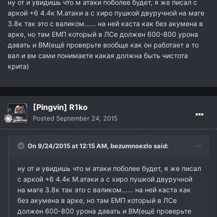
ну от и увидишь что м атаки поболее будет, я же писал с
аркой +6 4.4к М.атаки а с хиро пушкой двуручной на маге
3.8к так это с валиком...... на ней каста как без акумена в
арке, но там ЕМП который в ЛСе должен 600-800 урона
давать и ВМ(ещё проверьте вообще как он работает а то
вал и вм сами понимаете какая должна быть чистота
крита)
[Pingvin] R1ko
Posted
September 24, 2015
On 9/24/2015 at 12:15 AM,
bezumnoezlo
said:
ну от и увидишь что м атаки поболее будет, я же писал
с аркой +6 4.4к М.атаки а с хиро пушкой двуручной
на маге 3.8к так это с валиком...... на ней каста как
без акумена в арке, но там ЕМП который в ЛСе
должен 600-800 урона давать и ВМ(ещё проверьте