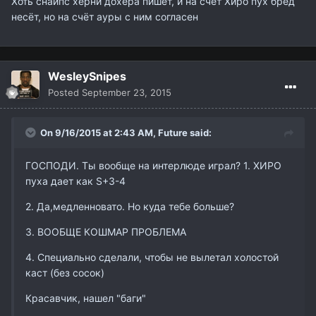
Хоть снайпс херни дохера пишет, и на счёт Хиро пух бред
несёт, но на счёт ауры с ним согласен
WesleySnipes
Posted
September 23, 2015
On 9/16/2015 at 2:43 AM,
Future
said:
ГОСПОДИ. Ты вообще на интерлюде играл? 1. ХИРО
пуха дает как S+3-4
2. Да,медленновато. Но куда тебе больше?
3. ВООБЩЕ КОШМАР ПРОБЛЕМА
4. Специально сделали, чтобы не вылетал холостой
каст (без сосок)
Красавчик, нашел "баги"