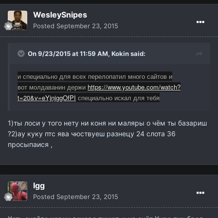
WesleySnipes
Posted
September 23, 2015
On 9/23/2015 at 11:59 AM,
Kokin
said:
и специально для всех перелопатил много сайтов и
вот молдаванин держи
https://www.youtube.com/watch?
t=20&v=eYjnjggOfPI
специально искал для тебя
1)ты лоси у того нету ни коня ни маляры о чём ты базариш
?2)ау куку птс ява чюствуеш разнецу 24 слота 36
просыпаися ,
Igg
Posted
September 23, 2015