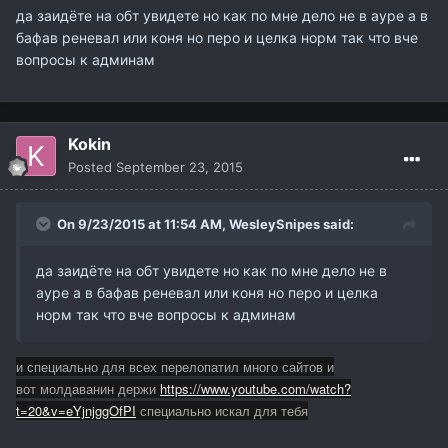
да заидёте на обт увидете но как по мне дело не в ауре а в
бафав реневал или коня но перо и целка норм так что вче
вопросы к админам
Kokin
Posted
September 23, 2015
On 9/23/2015 at 11:54 AM,
WesleySnipes
said:
да заидёте на обт увидете но как по мне дело не в
ауре а в бафав реневал или коня но перо и целка
норм так что вче вопросы к админам
и специально для всех перелопатил много сайтов и
вот молдаванин держи
https://www.youtube.com/watch?
t=20&v=eYjnjggOfPI
специально искал для тебя