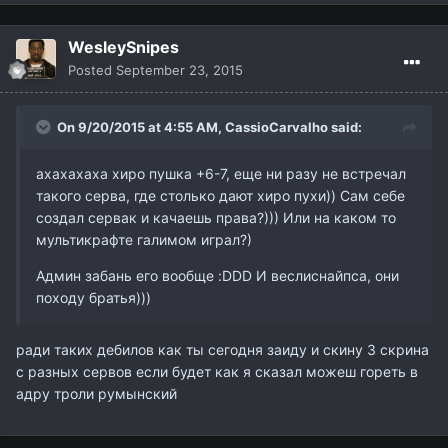
WesleySnipes
Posted
September 23, 2015
On 9/20/2015 at 4:55 AM,
CassioCarvalho
said:
ахахахаха хиро пушка +6-7, еще ни разу не встречал
такого серва, где столько дают хиро пухи)) Сам себе
создал сервак и качаешь права?))) Или на каком то
мультикрафте галимом играл?)
Админ забань его вообще :DDD И веслиснайпса, они
походу братья)))
ради таких дебилов как ты сегодня заиду и скину 3 скрина
с разных сервов если будет как я сказал можеш гореть в
адру троли румынский