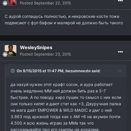
Posted
September 22, 2015
С аурой соглашусь полностью, и некровские кости тоже
подвисают с фул бафом и малярой не должно быть такого
WesleySnipes
Posted
September 23, 2015
On 9/15/2015 at 11:47 PM,
bezumnoezlo
said:
да нахуй нужен этот крафт сосок, и аура работает
очень медленно ММ ней должен бить раз в 5-7
быстрее. А по поводу хиро пушек то смысл с них если
они только хилят и дают стат как +3, Двуручная палка
на мага даёт EMPOWER & WILD MAGIC а дмг с ней
3.863 под арканой тогда как с АМ +6 на акумен почти
4.500 я всю жизнь играю за ММа так что
рассказывайте про его скиллы на дурдоме.