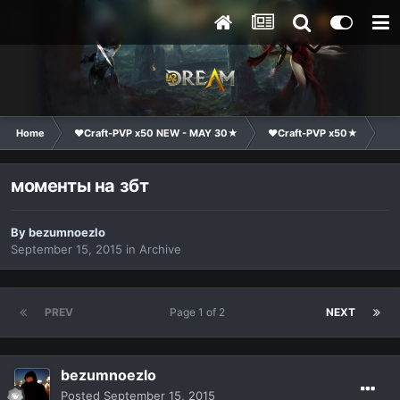
Home
❤Craft-PVP x50 NEW - MAY 30★
❤Craft-PVP x50★
Te
моменты на збт
By
bezumnoezlo
September 15, 2015
in
Archive
PREV
Page 1 of 2
NEXT
bezumnoezlo
Posted
September 15, 2015