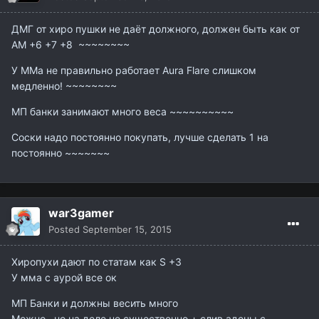
ДМГ от хиро пушки не даёт должного, должен быть как от
АМ +6 +7 +8 ~~~~~~~~
У ММа не правильно работает Aura Flare слишком
медленно! ~~~~~~~~
МП банки занимают много веса ~~~~~~~~~~
Соски надо постоянно покупать, лучше сделать 1 на
постоянно ~~~~~~~
war3gamer
Posted
September 15, 2015
Хиропухи дают по статам как S +3
У мма с аурой все ок
МП Банки и должны весить много
Можно , но на деле не существенно + слив адены с