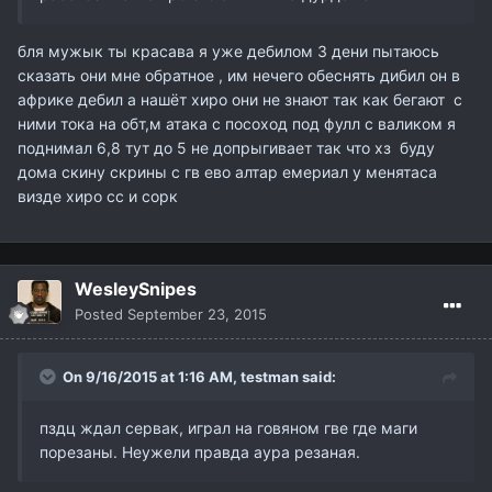
бля мужык ты красава я уже дебилом 3 дени пытаюсь
сказать они мне обратное , им нечего обеснять дибил он в
африке дебил а нашёт хиро они не знают так как бегают с
ними тока на обт,м атака с посоход под фулл с валиком я
поднимал 6,8 тут до 5 не допрыгивает так что хз буду
дома скину скрины с гв ево алтар емериал у менятаса
визде хиро сс и сорк
WesleySnipes
Posted
September 23, 2015
On 9/16/2015 at 1:16 AM,
testman
said:
пздц ждал сервак, играл на говяном гве где маги
порезаны. Неужели правда аура резаная.