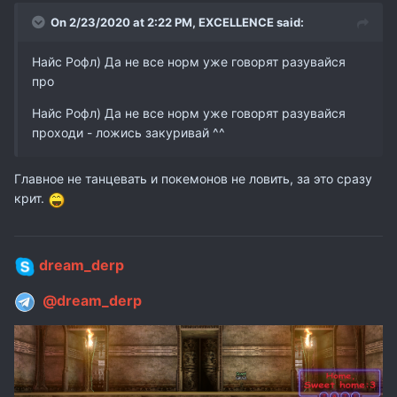
On 2/23/2020 at 2:22 PM,
EXCELLENCE
said:
Найс Рофл) Да не все норм уже говорят разувайся
про
Найс Рофл) Да не все норм уже говорят разувайся
проходи - ложись закуривай ^^
Главное не танцевать и покемонов не ловить, за это сразу
крит.
dream_derp
@dream_derp