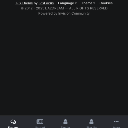
IPS Theme
by
IPSFocus
Language
Theme
Cookies
© 2012 - 2025 LA2DREAM — ALL RIGHTS RESERVED
Powered by Invision Community
Forums
Unread
Sign In
Sign Up
More