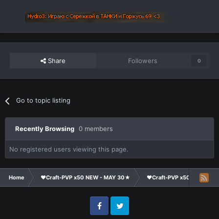
Share
Followers
0
Go to topic listing
Recently Browsing
0 members
No registered users viewing this page.
Home
❤Craft-PVP x50 NEW - MAY 30★
❤Craft-PVP x50★
Te
Facebook
Twitter