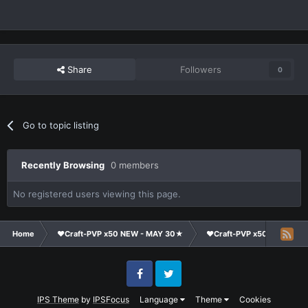
Share
Followers
0
Go to topic listing
Recently Browsing
0 members
No registered users viewing this page.
Home
❤Craft-PVP x50 NEW - MAY 30★
❤Craft-PVP x50★
Co
Facebook
Twitter
IPS Theme
by
IPSFocus
Language
Theme
Cookies