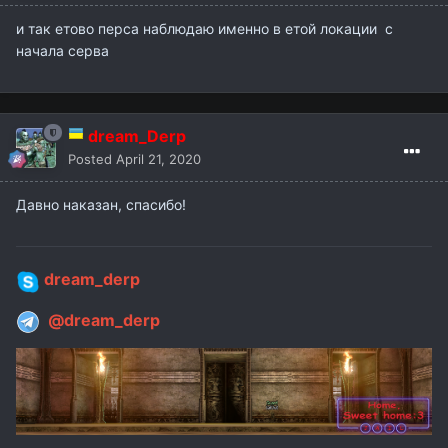
и так етово перса наблюдаю именно в етой локации с
начала серва
dream_Derp
Posted
April 21, 2020
Давно наказан, спасибо!
dream_derp
@dream_derp