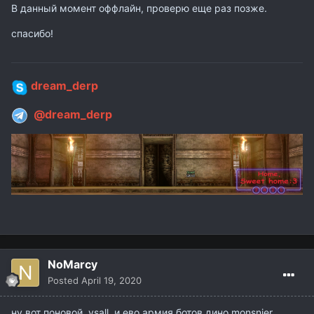
В данный момент оффлайн, проверю еще раз позже.
спасибо!
dream_derp
@dream_derp
NoMarcy
Posted
April 19, 2020
ну вот поновой vsall и ево армия ботов дино monsnier