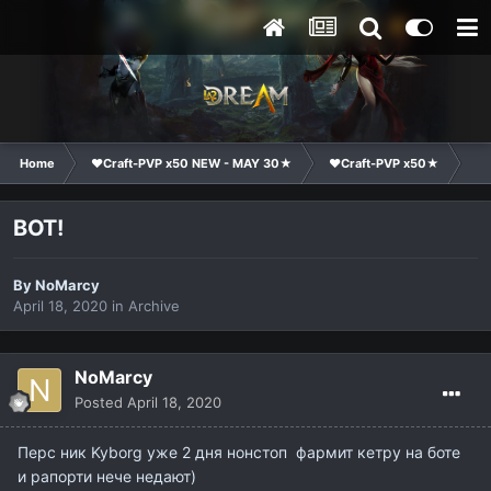
Home
❤Craft-PVP x50 NEW - MAY 30★
❤Craft-PVP x50★
Co
BOT!
By
NoMarcy
April 18, 2020
in
Archive
NoMarcy
Posted
April 18, 2020
Перс ник Kyborg уже 2 дня нонстоп фармит кетру на боте
и рапорти нече недают)