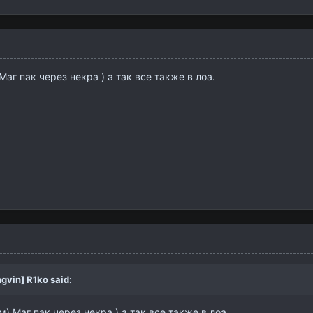
аг пак через некра ) а так все также в лоа.
ngvin] R1ko
said:
) Маг пак через некра ) а так все также в лоа.