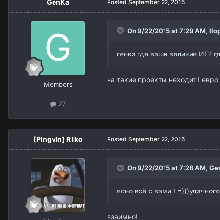
GenKa
Posted
September 22, 2015
On 9/22/2015 at 7:29 AM,
II
генка где ваши великие ИГ? г
на такие проекты неходит ! евро
Members
27
[Pingvin] R1ko
Posted
September 22, 2015
On 9/22/2015 at 7:28 AM,
Ge
ясно всё с вами ! =)))удачного
взаимно!