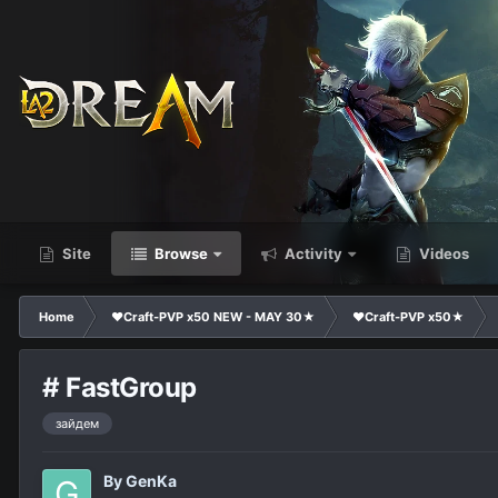
Site
Browse
Activity
Videos
Home
❤Craft-PVP x50 NEW - MAY 30★
❤Craft-PVP x50★
# FastGroup
зайдем
By
GenKa