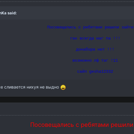
nKa
said:
Посовещались с ребятами решили зайти
rак всегда маг па !!!
донабора нет !!!
возможно лф таг !11
сайп gesha12332
се сливается нихуя не выдно
Посовещались с ребятами решили з