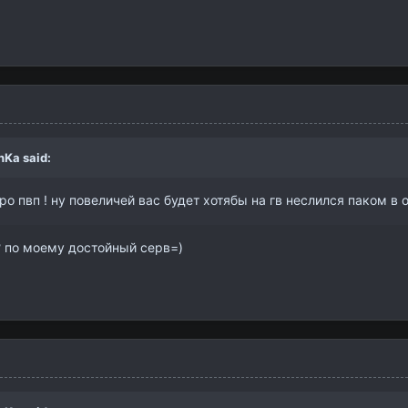
nKa
said:
ро пвп ! ну повеличей вас будет хотябы на гв неслился паком в 
 ? по моему достойный серв=)