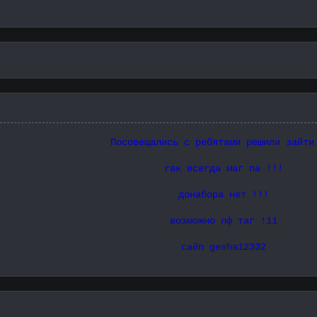
Посовещались с ребятами решили зайти
rак всегда маг па !!!
донабора нет !!!
возможно лф таг !11
сайп gesha12332