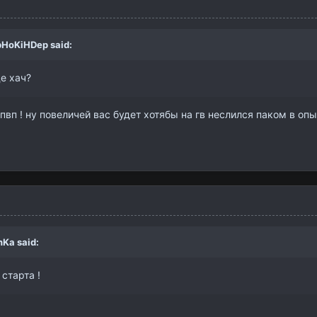
opHoKiHDep
said:
де хач?
 пвп ! ну повеличей вас будет хотябы на гв неслился паком в опы
nKa
said:
 старта !