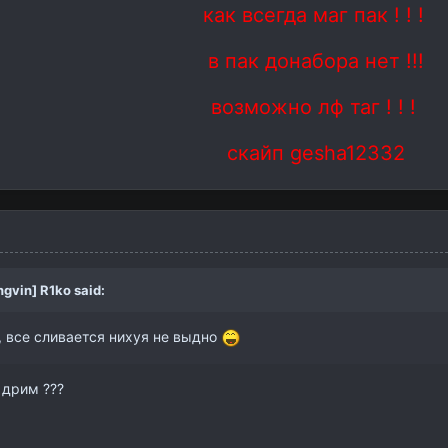
как всегда маг пак ! ! !
в пак донабора нет !!!
возможно лф таг ! ! !
скайп gesha12332
ngvin] R1ko
said:
, все сливается нихуя не выдно
 дрим ???