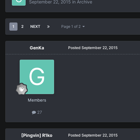
September 22, 2015
in
Archive
1
2
NEXT
Page 1 of 2
GenKa
Posted
September 22, 2015
Members
27
[Pingvin] R1ko
Posted
September 22, 2015