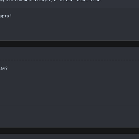
арта !
хач?