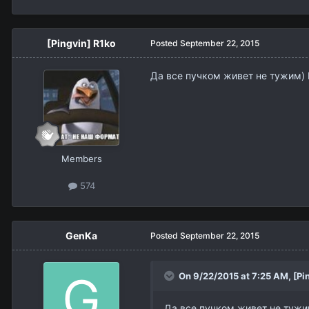
[Pingvin] R1ko
Posted
September 22, 2015
Да все пучком живет не тужим) М
Members
574
GenKa
Posted
September 22, 2015
On 9/22/2015 at 7:25 AM,
[Pi
Да все пучком живет не тужим