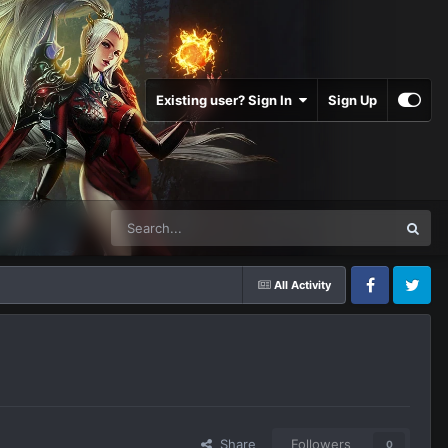
Existing user? Sign In
Sign Up
All Activity
Facebook
Twitter
Share
Followers
0