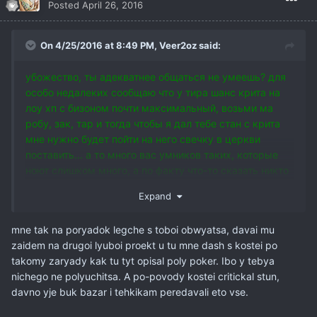
Posted
April 26, 2016
On 4/25/2016 at 8:49 PM,
Veer2oz
said:
убожество, ты адекватнее общаться не умеешь? для
особо недалеких сообщаю что у тира шанс крита на
лоу хп с бизоном почти максимальный, возьми ма
робу, зак, тар и тогда чтобы я дал тебе стан с крита
мне нужно будет пойти на него свечку в церкви
поставить... а то много вас умников таких, которые
ноют слишком много, а по факту что-то сказать никто
ничего не может, говорить, что крит стан багнутый
Expand
когда у тебя никакого резиста к нему нет и он липнет
на тебя как мухи на гавно...
mne tak na poryadok legche s toboi obwyatsa, davai mu
zaidem na drugoi lyuboi proekt u tu mne dash s kostei po
takomy zaryady kak tu tyt opisal poly poker. Ibo y tebya
nichego ne polyuchitsa. A po-povody kostei critickal stun,
davno yje buk bazar i tehkikam peredavali eto vse.