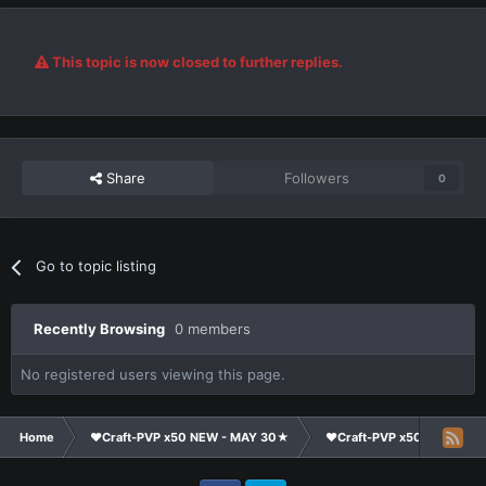
This topic is now closed to further replies.
Share
Followers
0
Go to topic listing
Recently Browsing
0 members
No registered users viewing this page.
Home
❤Craft-PVP x50 NEW - MAY 30★
❤Craft-PVP x50★
Te