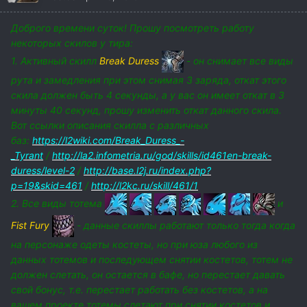
Доброго времени суток! Прошу посмотреть работу
некоторых скилов у тира:
1. Активный скилл
Break Duress
- он снимает все виды
рута и замедления при этом снимая 3 заряда, откат этого
скила должен быть 4 секунды, а у вас он имеет откат в 3
минуты 40 секунд, прошу изменить откат данного скила.
Вот ссылки описания скилла с различных
баз:
https://l2wiki.com/Break_Duress_-
_Tyrant
/
http://la2.infometria.ru/god/skills/id461en-break-
duress/level-2
/
http://base.l2j.ru/index.php?
p=19&skid=461
/
http://l2kc.ru/skill/461/1
2. Все виды тотема
и
Fist Fury
- данные скиллы работают только тогда когда
на персонаже одеты костеты, но при юза любого из
данных тотемов и последующем снятии костетов, тотем не
должен слетать, он остается в бафе, но перестает давать
свой бонус, т.е. перестает работать без костетов, а на
вашем проекте тотемы слетают при снятии костетов и