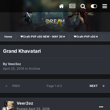
Home
❤Craft-PVP x50 NEW - MAY 30★
❤Craft-PVP x50★
Te
Grand Khavatari
By
Veer2oz
April 25, 2016
in
Archive
PREV
Page 1 of 2
NEXT
Veer2oz
Posted
April 25, 2016