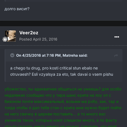
долго висит?
Veer2oz
Posted
April 25, 2016
On 4/25/2016 at 7:16 PM,
Matreha
said:
a chego tu drug, pro kosti critical stun ebalo ne
otruvaesh? Esli vzyalsya za eto, tak davai o vsem pishu
убожество, ты адекватнее общаться не умеешь? для особо
недалеких сообщаю что у тира шанс крита на лоу хп с
бизоном почти максимальный, возьми ма робу, зак, тар и
тогда чтобы я дал тебе стан с крита мне нужно будет пойти
на него свечку в церкви поставить... а то много вас
умников таких, которые ноют слишком много, а по факту
что-то сказать никто ничего не может, говорить, что крит