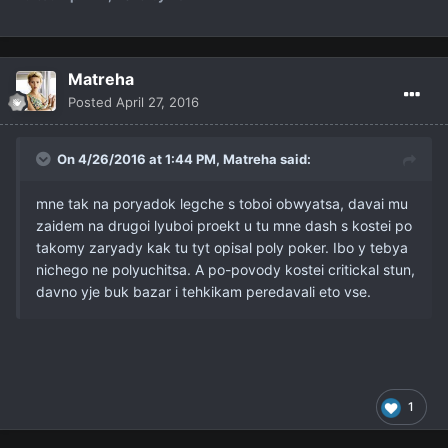
Matreha
Posted
April 27, 2016
On 4/26/2016 at 1:44 PM,
Matreha
said:
mne tak na poryadok legche s toboi obwyatsa, davai mu
zaidem na drugoi lyuboi proekt u tu mne dash s kostei po
takomy zaryady kak tu tyt opisal poly poker. Ibo y tebya
nichego ne polyuchitsa. A po-povody kostei critickal stun,
davno yje buk bazar i tehkikam peredavali eto vse.
1